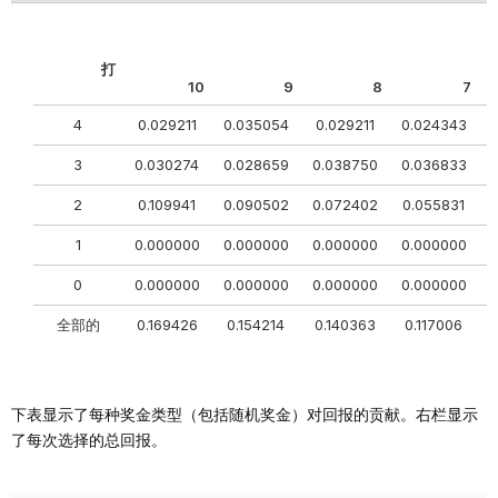
打
10
9
8
7
4
0.029211
0.035054
0.029211
0.024343
3
0.030274
0.028659
0.038750
0.036833
0
2
0.109941
0.090502
0.072402
0.055831
1
0.000000
0.000000
0.000000
0.000000
0
0
0.000000
0.000000
0.000000
0.000000
0
全部的
0.169426
0.154214
0.140363
0.117006
下表显示了每种奖金类型（包括随机奖金）对回报的贡献。右栏显示
了每次选择的总回报。