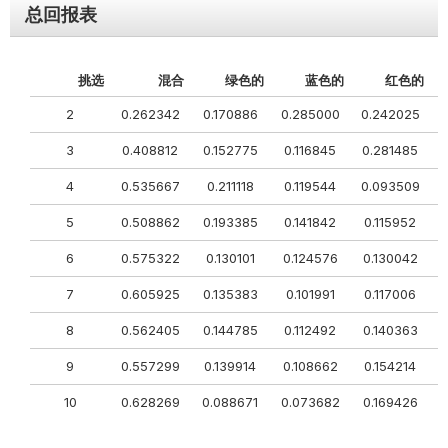
总回报表
挑选
混合
绿色的
蓝色的
红色的
2
0.262342
0.170886
0.285000
0.242025
0
3
0.408812
0.152775
0.116845
0.281485
0
4
0.535667
0.211118
0.119544
0.093509
0
5
0.508862
0.193385
0.141842
0.115952
0
6
0.575322
0.130101
0.124576
0.130042
0
7
0.605925
0.135383
0.101991
0.117006
0
8
0.562405
0.144785
0.112492
0.140363
0
9
0.557299
0.139914
0.108662
0.154214
0
10
0.628269
0.088671
0.073682
0.169426
0