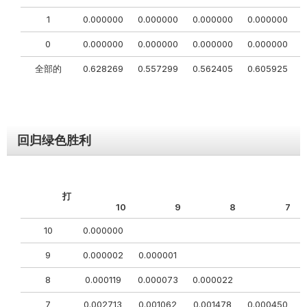
1
0.000000
0.000000
0.000000
0.000000
0
0
0.000000
0.000000
0.000000
0.000000
0
全部的
0.628269
0.557299
0.562405
0.605925
0
回归绿色胜利
打
10
9
8
7
10
0.000000
9
0.000002
0.000001
8
0.000119
0.000073
0.000022
7
0.002713
0.001062
0.001478
0.000450