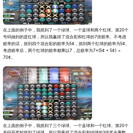
在上面的例子中，我抓到了一个绿球、一个蓝球和两个红球。第20个
号码抽到的是红球，所以我赢得了混合彩和红球的7倍赔率。不考虑
赔率的话，抓到四个混合彩的赔率为5¢，抓到两个红球的赔率为5¢。
考虑赔率后，两个红球的赔率都乘以7，总赔率为7×(5¢ + 5¢) =
70¢。
在上面的例子中，我抓到了三个绿球、一个蓝球和一个红球。第20个
号码开奖时抓到了绿球，所以我赢得了混合彩和绿球的3倍奖金乘数。