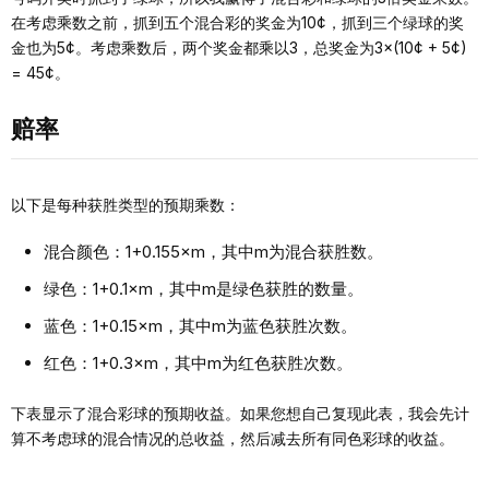
在考虑乘数之前，抓到五个混合彩的奖金为10¢，抓到三个绿球的奖
金也为5¢。考虑乘数后，两个奖金都乘以3，总奖金为3×(10¢ + 5¢)
= 45¢。
赔率
以下是每种获胜类型的预期乘数：
混合颜色：1+0.155×m，其中m为混合获胜数。
绿色：1+0.1×m，其中m是绿色获胜的数量。
蓝色：1+0.15×m，其中m为蓝色获胜次数。
红色：1+0.3×m，其中m为红色获胜次数。
下表显示了混合彩球的预期收益。如果您想自己复现此表，我会先计
算不考虑球的混合情况的总收益，然后减去所有同色彩球的收益。