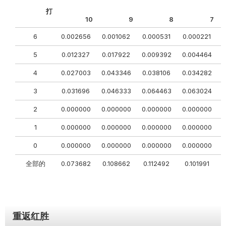
打
10
9
8
7
6
0.002656
0.001062
0.000531
0.000221
0
5
0.012327
0.017922
0.009392
0.004464
4
0.027003
0.043346
0.038106
0.034282
3
0.031696
0.046333
0.064463
0.063024
0
2
0.000000
0.000000
0.000000
0.000000
1
0.000000
0.000000
0.000000
0.000000
0
0
0.000000
0.000000
0.000000
0.000000
0
全部的
0.073682
0.108662
0.112492
0.101991
重返红胜