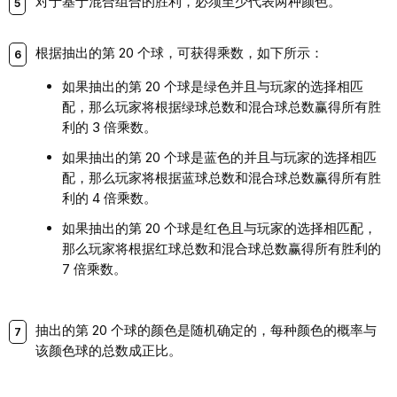
对于基于混合组合的胜利，必须至少代表两种颜色。
根据抽出的第 20 个球，可获得乘数，如下所示：
如果抽出的第 20 个球是绿色并且与玩家的选择相匹
配，那么玩家将根据绿球总数和混合球总数赢得所有胜
利的 3 倍乘数。
如果抽出的第 20 个球是蓝色的并且与玩家的选择相匹
配，那么玩家将根据蓝球总数和混合球总数赢得所有胜
利的 4 倍乘数。
如果抽出的第 20 个球是红色且与玩家的选择相匹配，
那么玩家将根据红球总数和混合球总数赢得所有胜利的
7 倍乘数。
抽出的第 20 个球的颜色是随机确定的，每种颜色的概率与
该颜色球的总数成正比。