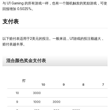
与 U1 Gaming 的所有游戏一样，也有一个随机触发的奖励游戏，可使
回报增加 0.5025%。
支付表
以下赔付表适用于2美元的投注。一般来说，U1游戏的投注额越大，
赔付表越丰厚。
混合颜色奖金支付表
打
10
9
8
7
10
3000
9
1000
3000