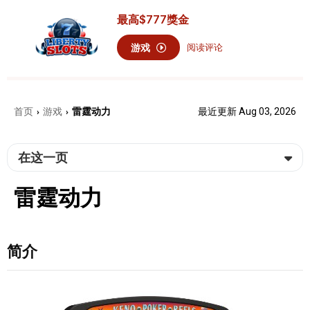
最高
$777
獎金
游戏
阅读评论
首页
游戏
雷霆动力
最近更新 Aug 03, 2026
›
›
在这一页
雷霆动力
简介