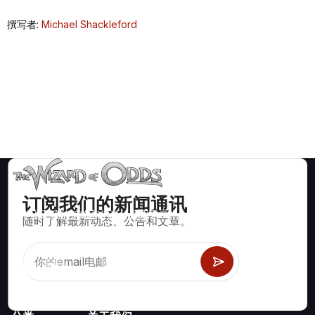
撰写者:
Michael Shackleford
订阅我们的新闻通讯
数学上正确的策略和信息，适用于二十一点、掷骰子、轮盘赌等
随时了解最新动态、公告和文章。
数百种可玩的赌场游戏。