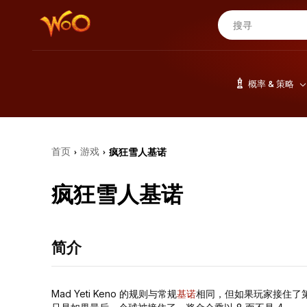
概率 & 策略
首页
游戏
疯狂雪人基诺
›
›
疯狂雪人基诺
简介
Mad Yeti Keno 的规则与常规
基诺
相同，但如果玩家接住了第