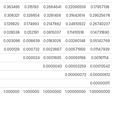
6
0.363495
0.315193
0.2664641
0.22066559
0.17957138
0.308321
0.326654
0.3281456
0.31642614
0.29525678
0.129820
0.174993
0.2147862
0.24610922
0.26740237
0.028538
0.052191
0.0815037
0.11410518
0.14731890
5
0.003096
0.008639
0.0183026
0.03260148
0.05142769
0.000129
0.000732
0.0023667
0.00571956
0.01147939
0.000024
0.0001605
0.00059168
0.00161114
0.0000043
0.00003259
0.00013542
0.00000072
0.00000612
0.00000011
1.000000
1.000000
1.0000000
1.00000000
1.00000000