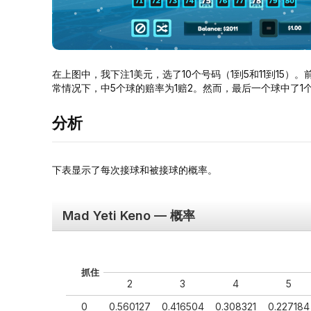
在上图中，我下注1美元，选了10个号码（1到5和11到15）。
常情况下，中5个球的赔率为1赔2。然而，最后一个球中了1个球
分析
下表显示了每次接球和被接球的概率。
Mad Yeti Keno — 概率
抓住
2
3
4
5
0
0.560127
0.416504
0.308321
0.227184