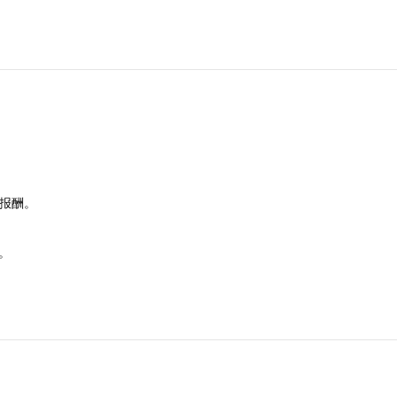
。
报酬。
。