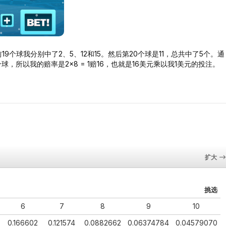
前19个球我分别中了2、5、12和15。然后第20个球是11，总共中了5个。通
，所以我的赔率是2×8 = 1赔16，也就是16美元乘以我1美元的投注。
扩大
挑选
6
7
8
9
10
0.166602
0.121574
0.0882662
0.06374784
0.04579070