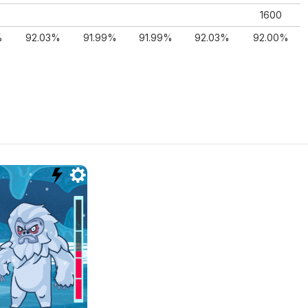
1600
%
92.03%
91.99%
91.99%
92.03%
92.00%