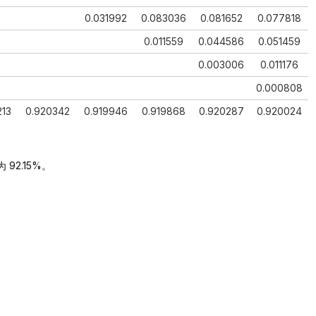
0.031992
0.083036
0.081652
0.077818
0.011559
0.044586
0.051459
0.003006
0.011176
0.000808
213
0.920342
0.919946
0.919868
0.920287
0.920024
92.15%。