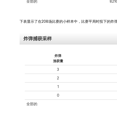
全部的
821
下表显示了在208场比赛的小样本中，比赛平局时投下的炸
炸弹捕获采样
炸弹
渔获量
3
2
1
0
全部的