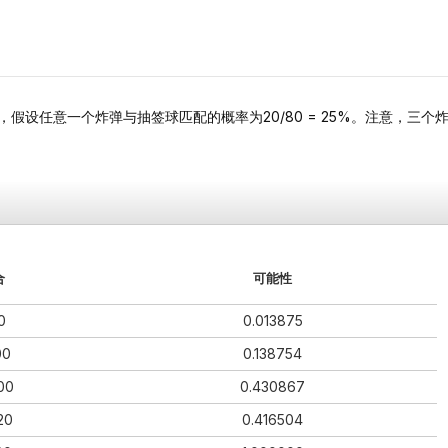
假设任意一个炸弹与抽签球匹配的概率为20/80 = 25%。注意，三个
合
可能性
0
0.013875
00
0.138754
00
0.430867
20
0.416504