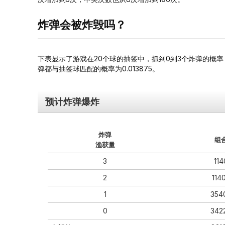
炸弹会被炸毁吗？
下表显示了游戏在20个球的抽签中，抓到0到3个炸弹的概率，
弹都与抽签球匹配的概率为0.013875。
预计炸弹爆炸
炸弹
组
渔获量
3
114
2
114
1
354
0
342