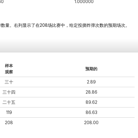
60
1.000000
弹数量。右列显示了在208场比赛中，给定投掷炸弹次数的预期场次。
样本
预期的
观察
三十
2.89
三十四
28.86
二十五
89.62
119
86.63
208
208.00