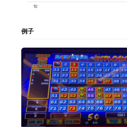
10
例子