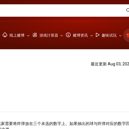
线上赌博
游戏计算器
赌博资讯
趣味试玩
最近更新 Aug 03, 20
款基诺游戏。玩家需要将炸弹放在三个未选的数字上。如果抽出的球与炸弹对应的数字