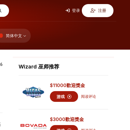
登录
注册
简体中文
26
Wizard 巫师推荐
$11000
歡迎獎金
游戏
阅读评论
$3000
歡迎獎金
匹