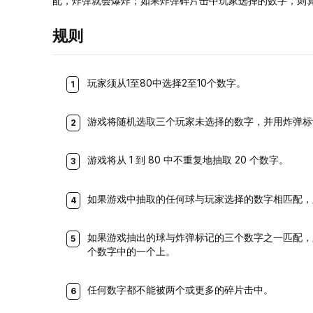
配，炸弹就会爆炸；如果炸弹碎片击中玩家选择的数字，则
规则
玩家须从1至80中选择2至10个数字。
游戏将随机选取三个玩家未选择的数字，并用炸弹标
游戏将从 1 到 80 中不重复地抽取 20 个数字。
如果游戏中抽取的任何球与玩家选择的数字相匹配，
如果游戏抽出的球与炸弹标记的三个数字之一匹配，
个数字中的一个上。
任何数字都不能被两个或更多的碎片击中。