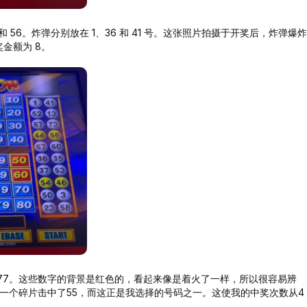
和 56。炸弹分别放在 1、36 和 41 号。这张照片拍摄于开奖后，炸弹爆炸
金额为 8。
和77。这些数字的背景是红色的，看起来像是着火了一样，所以很容易辨
中一个碎片击中了55，而这正是我选择的号码之一。这使我的中奖次数从4