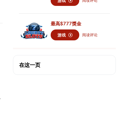
游戏
阅读评论
最高
$777
獎金
游戏
阅读评论
在这一页
7