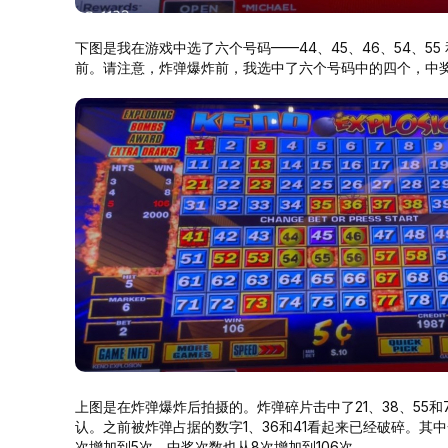
下图是我在游戏中选了六个号码——44、45、46、54、55 
前。请注意，炸弹爆炸前，我选中了六个号码中的四个，中奖
上图是在炸弹爆炸后拍摄的。炸弹碎片击中了21、38、55
认。之前被炸弹占据的数字1、36和41看起来已经破碎。其
次增加到5次，中奖次数也从8次增加到106次。