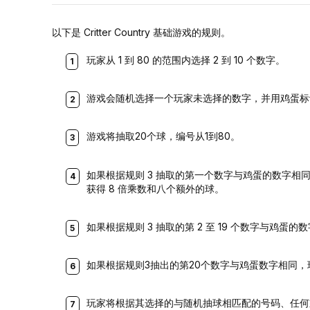
以下是 Critter Country 基础游戏的规则。
玩家从 1 到 80 的范围内选择 2 到 10 个数字。
游戏会随机选择一个玩家未选择的数字，并用鸡蛋标
游戏将抽取20个球，编号从1到80。
如果根据规则 3 抽取的第一个数字与鸡蛋的数字相
获得 8 倍乘数和八个额外的球。
如果根据规则 3 抽取的第 2 至 19 个数字与鸡蛋
如果根据规则3抽出的第20个数字与鸡蛋数字相同，
玩家将根据其选择的与随机抽球相匹配的号码、任何