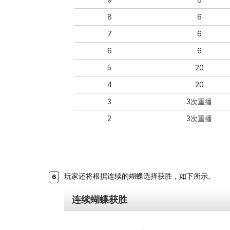
8
6
7
6
6
6
5
20
4
20
3
3次重播
2
3次重播
玩家还将根据连续的蝴蝶选择获胜，如下所示。
连续蝴蝶获胜