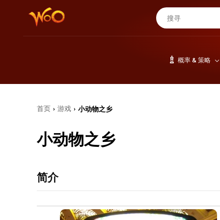
概率 & 策略
首页
游戏
小动物之乡
›
›
小动物之乡
简介