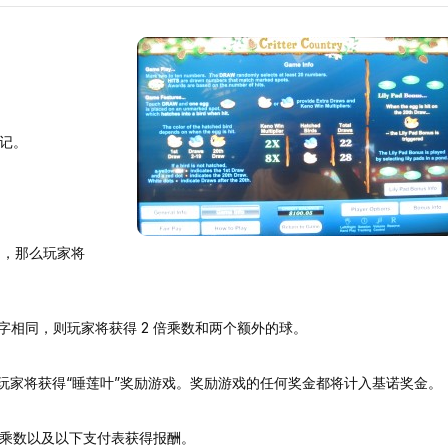
记。
同，那么玩家将
的数字相同，则玩家将获得 2 倍乘数和两个额外的球。
玩家将获得“睡莲叶”奖励游戏。奖励游戏的任何奖金都将计入基诺奖金。
乘数以及以下支付表获得报酬。