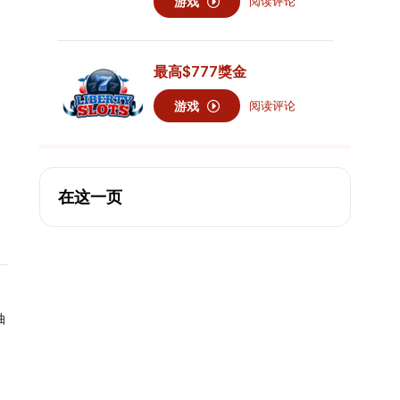
游戏
阅读评论
最高
$777
獎金
游戏
阅读评论
在这一页
抽