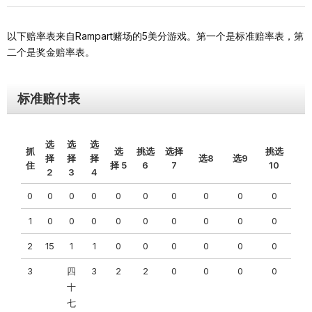
以下赔率表来自Rampart赌场的5美分游戏。第一个是标准赔率表，第
二个是奖金赔率表。
标准赔付表
选
选
选
抓
选
挑选
选择
挑选
择
择
择
选8
选9
住
择 5
6
7
10
2
3
4
0
0
0
0
0
0
0
0
0
0
1
0
0
0
0
0
0
0
0
0
2
15
1
1
0
0
0
0
0
0
3
四
3
2
2
0
0
0
0
十
七