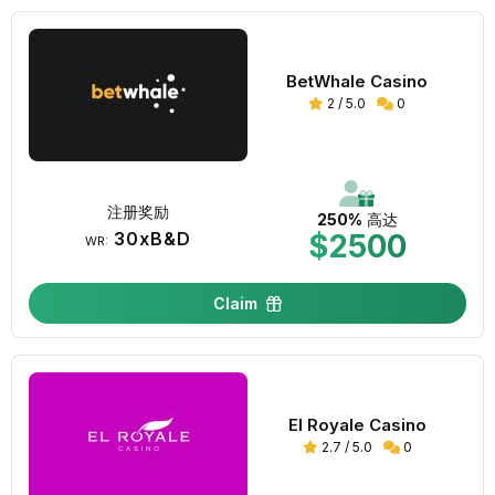
BetWhale Casino
2 / 5.0
0
注册奖励
250%
高达
30xB&D
$2500
WR:
Claim
El Royale Casino
2.7 / 5.0
0