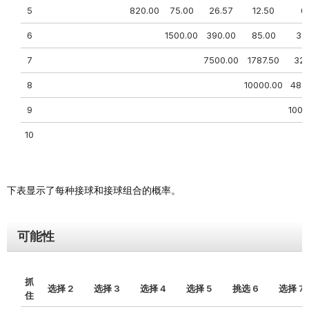
5
820.00
75.00
26.57
12.50
6.
6
1500.00
390.00
85.00
39
7
7500.00
1787.50
327
8
10000.00
488
9
1000
10
下表显示了每种接球和接球组合的概率。
可能性
抓
选择 2
选择 3
选择 4
选择 5
挑选 6
选择 7
住