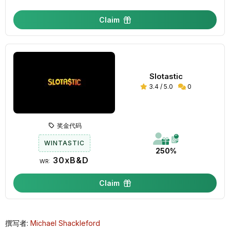
Claim
Slotastic
3.4 / 5.0
0
奖金代码
WINTASTIC
250%
30xB&D
WR:
Claim
撰写者:
Michael Shackleford