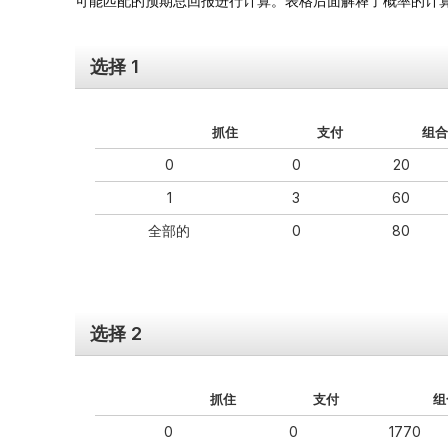
可能匹配的预期总回报进行计算。表格后面解释了概率的计
选择 1
抓住
支付
组合
0
0
20
1
3
60
全部的
0
80
选择 2
抓住
支付
组
0
0
1770