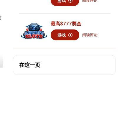
游戏
阅读评论
面
最高
$777
獎金
游戏
阅读评论
在这一页