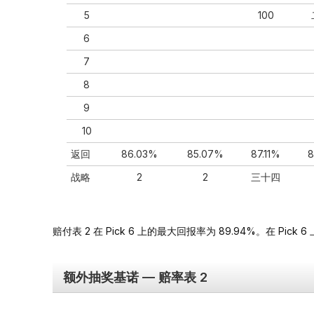
5
100
6
7
8
9
10
返回
86.03%
85.07%
87.11%
8
战略
2
2
三十四
赔付表 2 在 Pick 6 上的最大回报率为 89.94%。在 Pi
额外抽奖基诺 — 赔率表 2