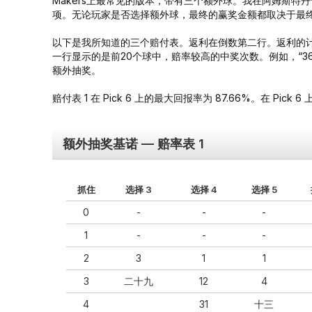
Makers上最常见的版本，带有三个额外球。我在阿姆斯特
项。无论玩家是否选择额外球，最终的赢奖金额都取决于最
以下是我所知道的三个赔付表。返利在倒数第二行。返利的
一行显示的是前20个球中，赔率较高的中奖次数。例如，“36
额外抽奖。
赔付表 1 在 Pick 6 上的最大回报率为 87.66%。在 Pic
额外抽奖基诺 — 赔率表 1
抓住
选择 3
选择 4
选择 5
0
-
-
-
1
-
-
-
2
3
1
1
3
二十九
12
4
4
31
十三