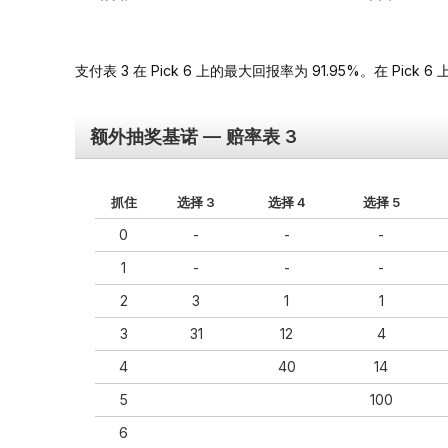
支付表 3 在 Pick 6 上的最大回报率为 91.95%。在 Pic
额外抽奖基诺 — 赔率表 3
抓住
选择 3
选择 4
选择 5
0
-
-
-
1
-
-
-
2
3
1
1
3
31
12
4
4
40
14
5
100
6