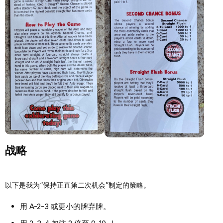
战略
以下是我为“保持正直第二次机会”制定的策略。
用 A-2-3 或更小的牌弃牌。