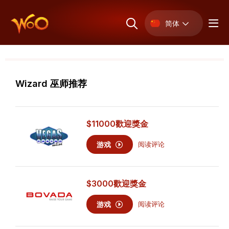
简体
Wizard 巫师推荐
$11000
歡迎獎金
游戏
阅读评论
$3000
歡迎獎金
游戏
阅读评论