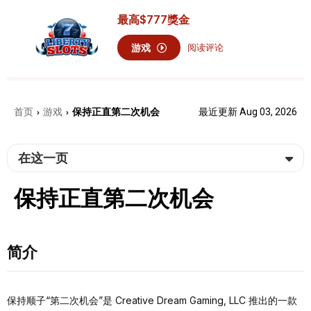
最高
$777
獎金
游戏
阅读评论
首页
游戏
保持正直第二次机会
最近更新 Aug 03, 2026
›
›
在这一页
保持正直第二次机会
简介
保持顺子“第二次机会”是 Creative Dream Gaming, LLC 推出的一款