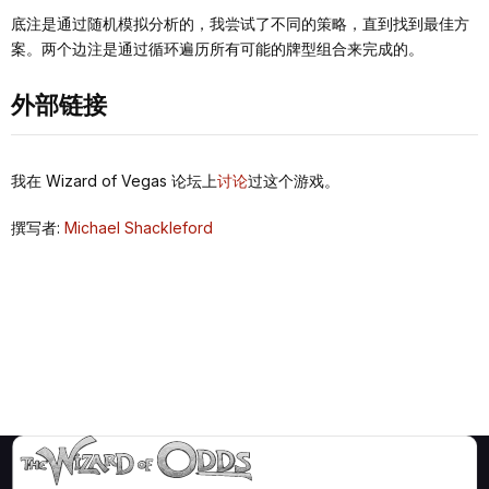
底注是通过随机模拟分析的，我尝试了不同的策略，直到找到最佳方
案。两个边注是通过循环遍历所有可能的牌型组合来完成的。
外部链接
我在 Wizard of Vegas 论坛上
讨论
过这个游戏。
撰写者:
Michael Shackleford