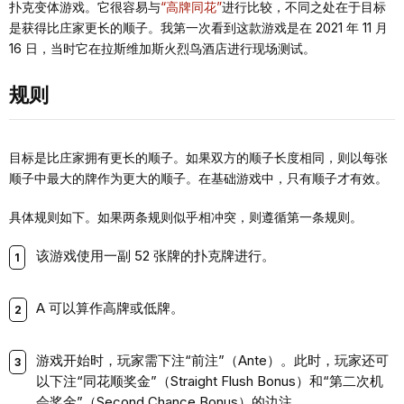
扑克变体游戏。它很容易与
“高牌同花”
进行比较，不同之处在于目标
是获得比庄家更长的顺子。我第一次看到这款游戏是在 2021 年 11 月
16 日，当时它在拉斯维加斯火烈鸟酒店进行现场测试。
规则
目标是比庄家拥有更长的顺子。如果双方的顺子长度相同，则以每张
顺子中最大的牌作为更大的顺子。在基础游戏中，只有顺子才有效。
具体规则如下。如果两条规则似乎相冲突，则遵循第一条规则。
该游戏使用一副 52 张牌的扑克牌进行。
A 可以算作高牌或低牌。
游戏开始时，玩家需下注“前注”（Ante）。此时，玩家还可
以下注“同花顺奖金”（Straight Flush Bonus）和“第二次机
会奖金”（Second Chance Bonus）的边注。