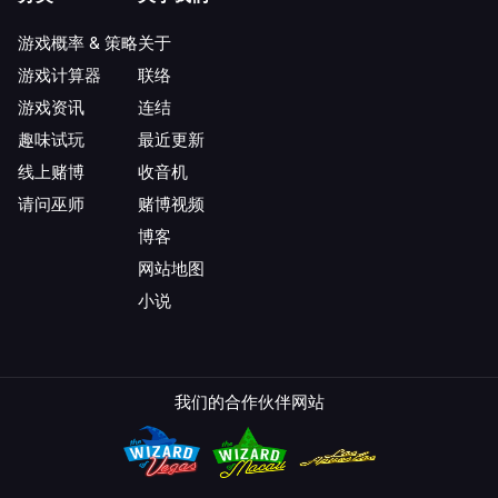
游戏概率 & 策略
关于
游戏计算器
联络
游戏资讯
连结
趣味试玩
最近更新
线上赌博
收音机
请问巫师
赌博视频
博客
网站地图
小说
我们的合作伙伴网站