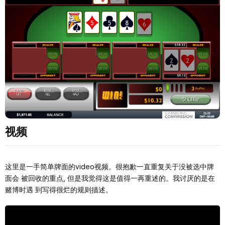
视频
这⾥是⼀⼿简单牌⾯的video视频。很抱歉⼀直重复关于没被选中牌
⾯会 被回收的重点, 但是我觉得这是值得⼀再重述的。我讨厌的是在
赌博时遇 到写得很烂的规则描述。