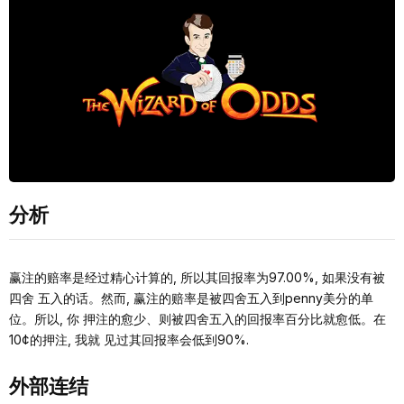
分析
赢注的赔率是经过精⼼计算的, 所以其回报率为97.00%, 如果没有被
四舍 五⼊的话。然⽽, 赢注的赔率是被四舍五⼊到penny美分的单
位。所以, 你 押注的愈少、则被四舍五⼊的回报率百分⽐就愈低。在
10¢的押注, 我就 ⻅过其回报率会低到90%.
外部连结