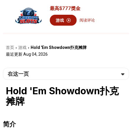
最高
$777
獎金
游戏
阅读评论
首页
游戏
Hold 'Em Showdown扑克摊牌
›
›
最近更新 Aug 04, 2026
在这一页
Hold 'Em Showdown扑克
摊牌
简介