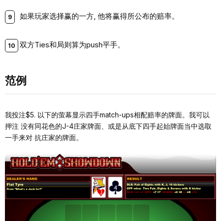
如果玩家选择赢的⼀⽅, 他将赢得所公布的赔率。
双⽅Ties和局则算为push平⼿。
范例
我投注$5. 以下的萤幕显⽰四⼿match-ups相配赔率的牌⾯。我可以
押注 没有同花⾊的J-4庄家牌⾯、或是从底下四⼿起始牌⾯当中选取
⼀⼿来对 抗庄家的牌⾯。