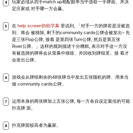
玩家必须从四⼿match up相配赔率当中选取⼀⼿牌⾯、并决
定庄家或 对⼿哪⼀⽅会赢。
在
help screen协助字幕
⾥说到, 「对⼿⼀⽅的牌若是没被选
到、将会 被移除, 剩下的community cards公牌会被发出– 先
是三张Flop公牌, 接着 是第四张Turn公牌, 然后是第五张
River公牌。」这样的规则描述⼗分糟糕, 表⽰对⼿这⼀⽅没
有被选择的牌将会从萤幕中移除、并回收到牌组⾥。接 着才
会发出公牌。
游戏会从牌组剩余的48张牌当中发出五张随机的牌、⽤来当
做 community cards公牌。
运⽤本⾝的两张牌加上五张公牌, 每⼀⽅各⾃设定最佳的可能
扑克牌 ⾯。
扑克牌⾯较⾼者为赢家。