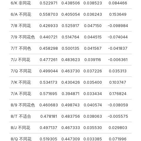
6/K 非同花
0.522971
0.438506
0.038523
0.084466
6/A 不同花
0.558703
0.405054
0.036243
0.153649
7/8 不同花
0.426933
0.525917
0.047150
-0.098984
7/9 不同花色
0.440721
0.514764
0.044515
-0.074044
7/T 不同色
0.458298
0.500135
0.041567
-0.041837
7/J 不同花
0.477261
0.483623
0.039116
-0.006361
7/Q 不同花
0.499044
0.463730
0.037226
0.035313
7/K 不同花
0.534173
0.430426
0.035400
0.103747
7/A 不同花
0.571695
0.394871
0.033434
0.176824
8/9 不同花色
0.460683
0.498743
0.040574
-0.038059
8/T 不适合
0.478181
0.483756
0.038063
-0.005575
8/J 不同花
0.497137
0.467333
0.035530
0.029803
8/Q 不同花
0.519305
0.447309
0.033385
0.071996