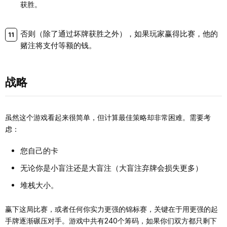
获胜。
否则（除了通过坏牌获胜之外），如果玩家赢得比赛，他的
赌注将支付等额的钱。
战略
虽然这个游戏看起来很简单，但计算最佳策略却非常困难。需要考
虑：
您自己的卡
无论你是小盲注还是大盲注（大盲注弃牌会损失更多）
堆栈大小。
赢下这局比赛，或者任何你实力更强的锦标赛，关键在于用更强的起
手牌逐渐碾压对手。游戏中共有240个筹码，如果你们双方都只剩下