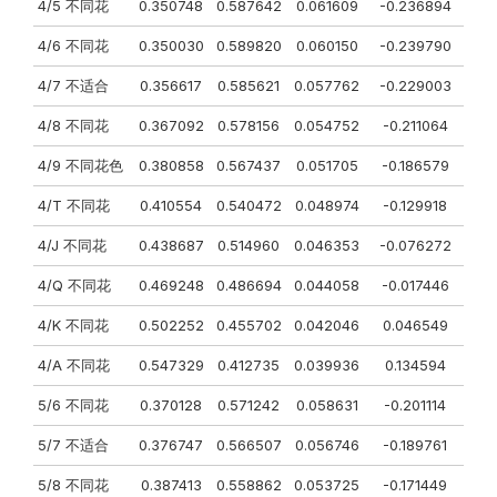
4/5 不同花
0.350748
0.587642
0.061609
-0.236894
4/6 不同花
0.350030
0.589820
0.060150
-0.239790
4/7 不适合
0.356617
0.585621
0.057762
-0.229003
4/8 不同花
0.367092
0.578156
0.054752
-0.211064
4/9 不同花色
0.380858
0.567437
0.051705
-0.186579
4/T 不同花
0.410554
0.540472
0.048974
-0.129918
4/J 不同花
0.438687
0.514960
0.046353
-0.076272
4/Q 不同花
0.469248
0.486694
0.044058
-0.017446
4/K 不同花
0.502252
0.455702
0.042046
0.046549
4/A 不同花
0.547329
0.412735
0.039936
0.134594
5/6 不同花
0.370128
0.571242
0.058631
-0.201114
5/7 不适合
0.376747
0.566507
0.056746
-0.189761
5/8 不同花
0.387413
0.558862
0.053725
-0.171449