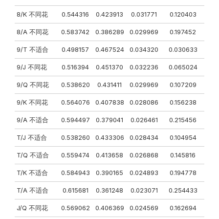
8/K 不同花
0.544316
0.423913
0.031771
0.120403
8/A 不同花
0.583742
0.386289
0.029969
0.197452
9/T 不适合
0.498157
0.467524
0.034320
0.030633
9/J 不同花
0.516394
0.451370
0.032236
0.065024
9/Q 不同花
0.538620
0.431411
0.029969
0.107209
9/K 不同花
0.564076
0.407838
0.028086
0.156238
9/A 不适合
0.594497
0.379041
0.026461
0.215456
T/J 不适合
0.538260
0.433306
0.028434
0.104954
T/Q 不适合
0.559474
0.413658
0.026868
0.145816
T/K 不适合
0.584943
0.390165
0.024893
0.194778
T/A 不适合
0.615681
0.361248
0.023071
0.254433
J/Q 不同花
0.569062
0.406369
0.024569
0.162694