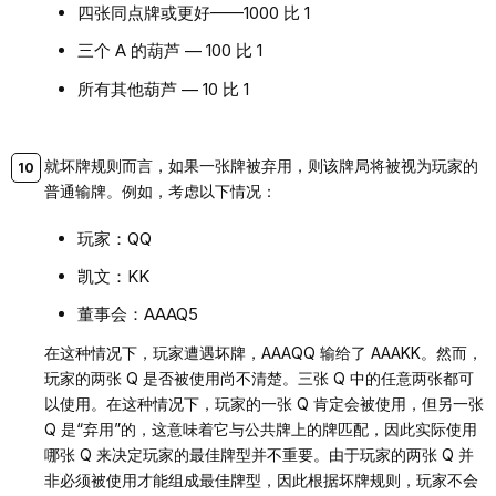
四张同点牌或更好——1000 比 1
三个 A 的葫芦 — 100 比 1
所有其他葫芦 — 10 比 1
就坏牌规则而言，如果一张牌被弃用，则该牌局将被视为玩家的
普通输牌。例如，考虑以下情况：
玩家：QQ
凯文：KK
董事会：AAAQ5
在这种情况下，玩家遭遇坏牌，AAAQQ 输给了 AAAKK。然而，
玩家的两张 Q 是否被使用尚不清楚。三张 Q 中的任意两张都可
以使用。在这种情况下，玩家的一张 Q 肯定会被使用，但另一张
Q 是“弃用”的，这意味着它与公共牌上的牌匹配，因此实际使用
哪张 Q 来决定玩家的最佳牌型并不重要。由于玩家的两张 Q 并
非必须被使用才能组成最佳牌型，因此根据坏牌规则，玩家不会