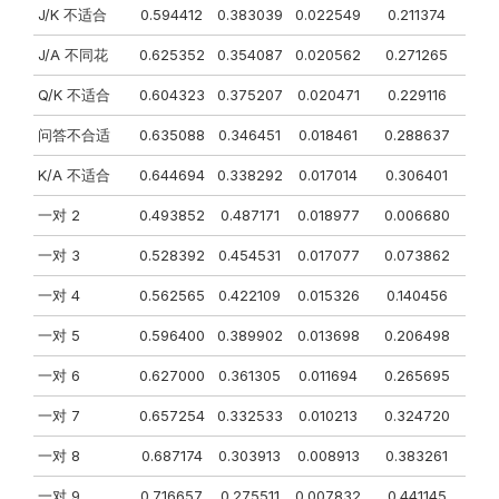
J/K 不适合
0.594412
0.383039
0.022549
0.211374
J/A 不同花
0.625352
0.354087
0.020562
0.271265
Q/K 不适合
0.604323
0.375207
0.020471
0.229116
问答不合适
0.635088
0.346451
0.018461
0.288637
K/A 不适合
0.644694
0.338292
0.017014
0.306401
一对 2
0.493852
0.487171
0.018977
0.006680
一对 3
0.528392
0.454531
0.017077
0.073862
一对 4
0.562565
0.422109
0.015326
0.140456
一对 5
0.596400
0.389902
0.013698
0.206498
一对 6
0.627000
0.361305
0.011694
0.265695
一对 7
0.657254
0.332533
0.010213
0.324720
一对 8
0.687174
0.303913
0.008913
0.383261
一对 9
0.716657
0.275511
0.007832
0.441145