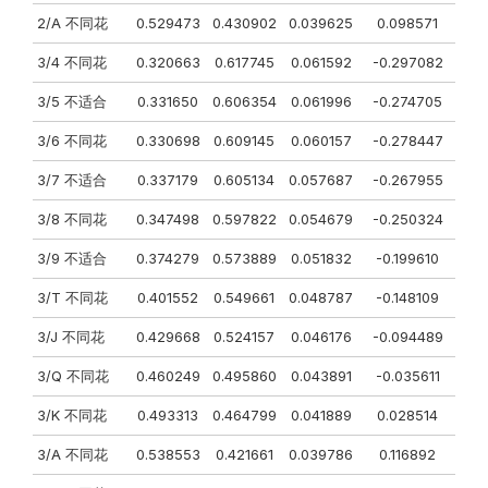
2/A 不同花
0.529473
0.430902
0.039625
0.098571
3/4 不同花
0.320663
0.617745
0.061592
-0.297082
3/5 不适合
0.331650
0.606354
0.061996
-0.274705
3/6 不同花
0.330698
0.609145
0.060157
-0.278447
3/7 不适合
0.337179
0.605134
0.057687
-0.267955
3/8 不同花
0.347498
0.597822
0.054679
-0.250324
3/9 不适合
0.374279
0.573889
0.051832
-0.199610
3/T 不同花
0.401552
0.549661
0.048787
-0.148109
3/J 不同花
0.429668
0.524157
0.046176
-0.094489
3/Q 不同花
0.460249
0.495860
0.043891
-0.035611
3/K 不同花
0.493313
0.464799
0.041889
0.028514
3/A 不同花
0.538553
0.421661
0.039786
0.116892