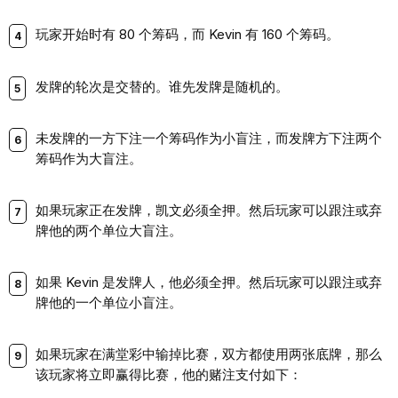
玩家开始时有 80 个筹码，而 Kevin 有 160 个筹码。
发牌的轮次是交替的。谁先发牌是随机的。
未发牌的一方下注一个筹码作为小盲注，而发牌方下注两个
筹码作为大盲注。
如果玩家正在发牌，凯文必须全押。然后玩家可以跟注或弃
牌他的两个单位大盲注。
如果 Kevin 是发牌人，他必须全押。然后玩家可以跟注或弃
牌他的一个单位小盲注。
如果玩家在满堂彩中输掉比赛，双方都使用两张底牌，那么
该玩家将立即赢得比赛，他的赌注支付如下：