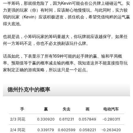
一半筹码，那就很危险了，因为Kevin可能会在公共牌上碰碰运气。实
力更强的玩家（你）有时间，应该耐心地慢慢玩。与此同时，实力较
弱的玩家（Kevin）应该积极进攻，抓住机会，希望凭借纯粹的运气赢
得大底池。
也就是说，小筹码玩家的筹码量越大，你玩牌就应该越保守。如果任
何一方筹码不足，你也不必太挑剔该玩什么牌。
话虽如此，下表显示了所有169种可能的起手牌的赢、输和平局概
率。预期值等于赢的概率减去输的概率。我知道这并不能直接指导玩
家制定正确的游戏策略，所以这只是一个起点。
德州扑克中的概率
手
赢
失去
画
电动汽车
2/3 同花
0.330920
0.611231
0.057849
-0.280311
2/4 同花
0.339179
0.602599
0.058221
-0.263420