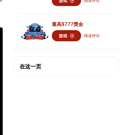
不
游戏
阅读评论
最高
$777
獎金
游戏
阅读评论
在这一页