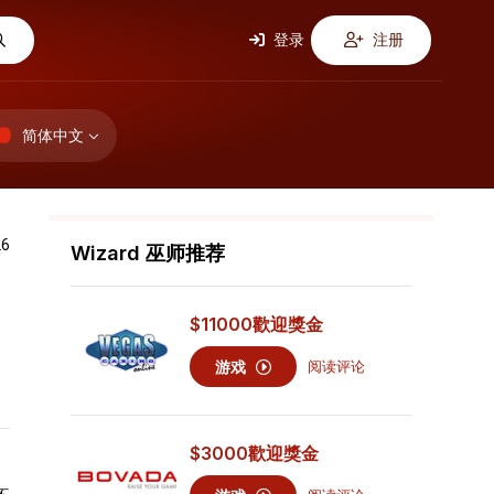
登录
注册
简体中文
26
Wizard 巫师推荐
$11000
歡迎獎金
游戏
阅读评论
$3000
歡迎獎金