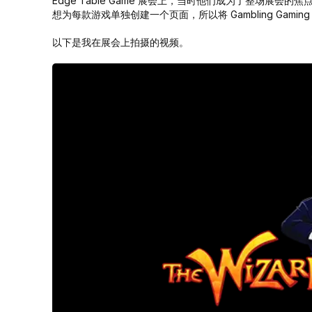
Edge Table Game 展会上，当时他们成为了整场展会的焦
想为每款游戏单独创建一个页面，所以将 Gambling Gaming
以下是我在展会上拍摄的视频。