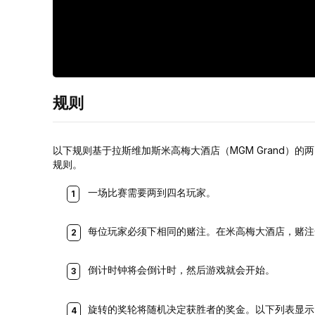
规则
以下规则基于拉斯维加斯米高梅大酒店（MGM Grand）的两
规则。
一场比赛需要两到四名玩家。
每位玩家必须下相同的赌注。在米高梅大酒店，赌注
倒计时钟将会倒计时，然后游戏就会开始。
旋转的奖轮将随机决定获胜者的奖金。以下列表显示