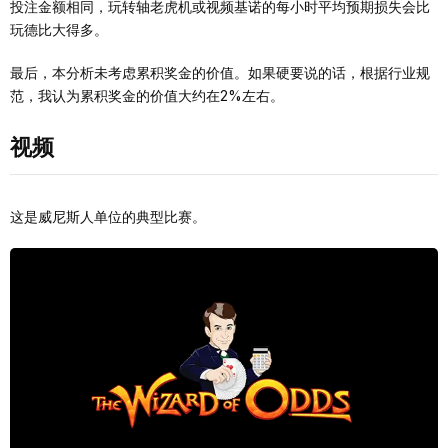
投注金额相同，玩转轴老虎机或视频基诺的每小时平均预期损失会比
玩德比大得多。
最后，本分析未考虑累积奖金的价值。如果硬要说的话，根据行业规
范，我认为累积奖金的价值大约在2%左右。
视频
这是威尼斯人单位的典型比赛。