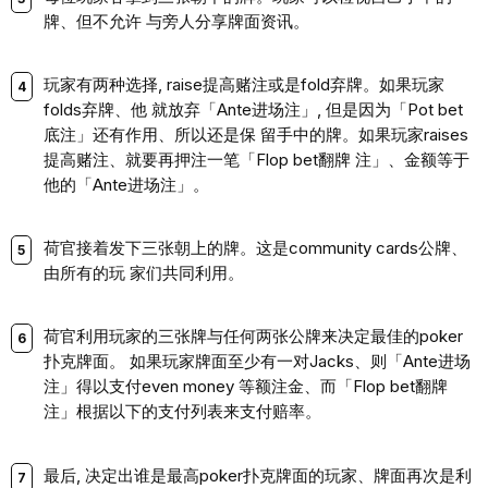
牌、但不允许 与旁⼈分享牌⾯资讯。
玩家有两种选择, raise提⾼赌注或是fold弃牌。如果玩家
folds弃牌、他 就放弃「Ante进场注」, 但是因为「Pot bet
底注」还有作⽤、所以还是保 留⼿中的牌。如果玩家raises
提⾼赌注、就要再押注⼀笔「Flop bet翻牌 注」、⾦额等于
他的「Ante进场注」。
荷官接着发下三张朝上的牌。这是community cards公牌、
由所有的玩 家们共同利⽤。
荷官利⽤玩家的三张牌与任何两张公牌来决定最佳的poker
扑克牌⾯。 如果玩家牌⾯⾄少有⼀对Jacks、则「Ante进场
注」得以⽀付even money 等额注⾦、⽽「Flop bet翻牌
注」根据以下的⽀付列表来⽀付赔率。
最后, 决定出谁是最⾼poker扑克牌⾯的玩家、牌⾯再次是利