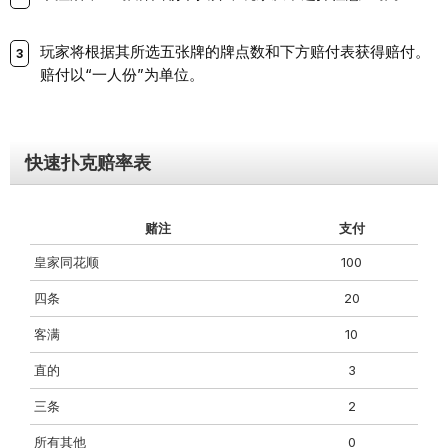
玩家将根据其所选五张牌的牌点数和下方赔付表获得赔付。
赔付以“一人份”为单位。
快速扑克赔率表
赌注
支付
皇家同花顺
100
四条
20
客满
10
直的
3
三条
2
所有其他
0