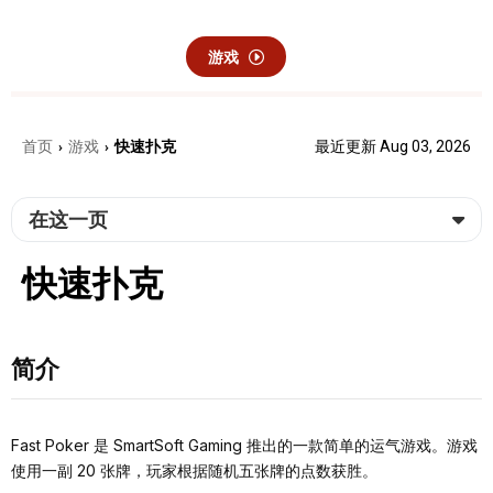
游戏
首页
游戏
快速扑克
最近更新 Aug 03, 2026
›
›
在这一页
快速扑克
简介
Fast Poker 是 SmartSoft Gaming 推出的一款简单的运气游戏。游戏
使用一副 20 张牌，玩家根据随机五张牌的点数获胜。