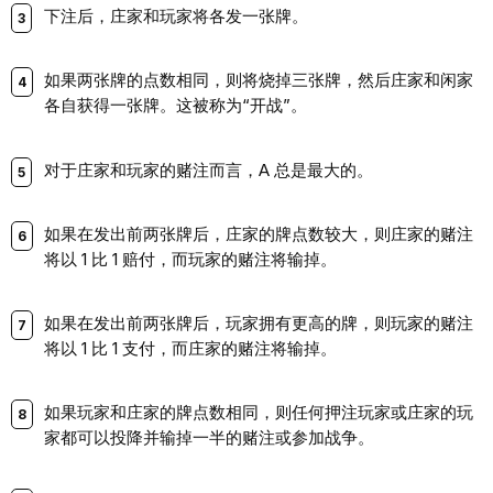
下注后，庄家和玩家将各发一张牌。
如果两张牌的点数相同，则将烧掉三张牌，然后庄家和闲家
各自获得一张牌。这被称为“开战”。
对于庄家和玩家的赌注而言，A 总是最大的。
如果在发出前两张牌后，庄家的牌点数较大，则庄家的赌注
将以 1 比 1 赔付，而玩家的赌注将输掉。
如果在发出前两张牌后，玩家拥有更高的牌，则玩家的赌注
将以 1 比 1 支付，而庄家的赌注将输掉。
如果玩家和庄家的牌点数相同，则任何押注玩家或庄家的玩
家都可以投降并输掉一半的赌注或参加战争。