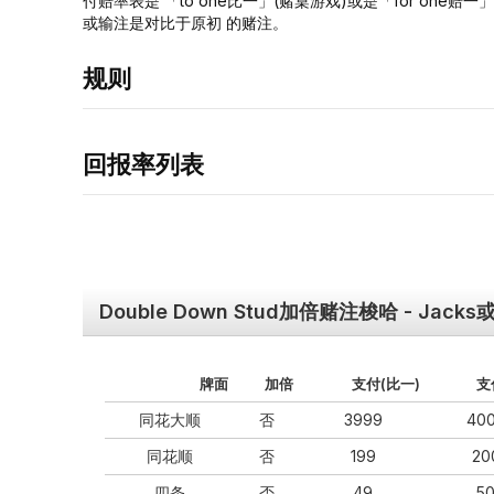
付赔率表是 「to one⽐⼀」(赌桌游戏)或是「for on
或输注是对⽐于原初 的赌注。
规则
回报率列表
Double Down Stud加倍赌注梭哈 - Jack
牌⾯
加倍
⽀付(⽐⼀)
⽀
同花⼤顺
否
3999
40
同花顺
否
199
20
四条
否
49
5