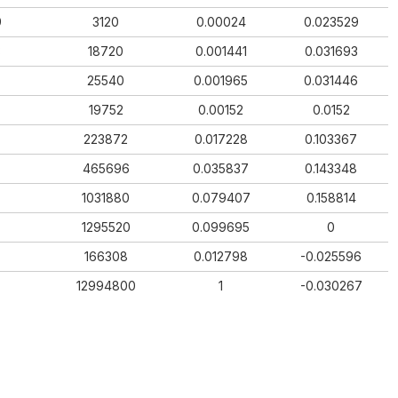
9
3120
0.00024
0.023529
3
18720
0.001441
0.031693
25540
0.001965
0.031446
19752
0.00152
0.0152
223872
0.017228
0.103367
465696
0.035837
0.143348
1031880
0.079407
0.158814
1295520
0.099695
0
166308
0.012798
-0.025596
12994800
1
-0.030267