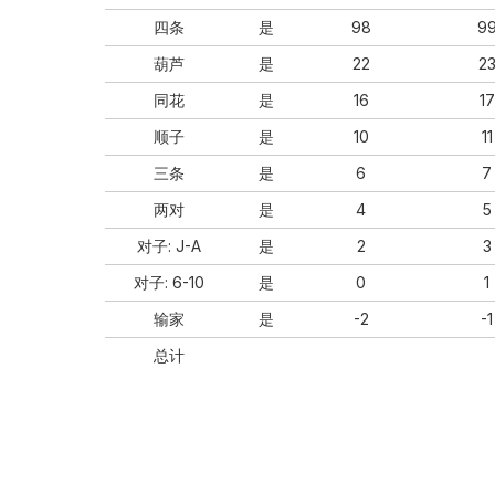
四条
是
98
9
葫芦
是
22
2
同花
是
16
17
顺⼦
是
10
11
三条
是
6
7
两对
是
4
5
对⼦: J-A
是
2
3
对⼦: 6-10
是
0
1
输家
是
-2
-1
总计