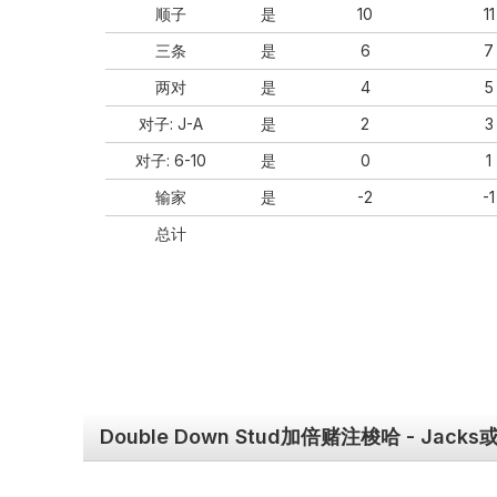
顺⼦
是
10
11
三条
是
6
7
两对
是
4
5
对⼦: J-A
是
2
3
对⼦: 6-10
是
0
1
输家
是
-2
-1
总计
Double Down Stud加倍赌注梭哈 - Jack