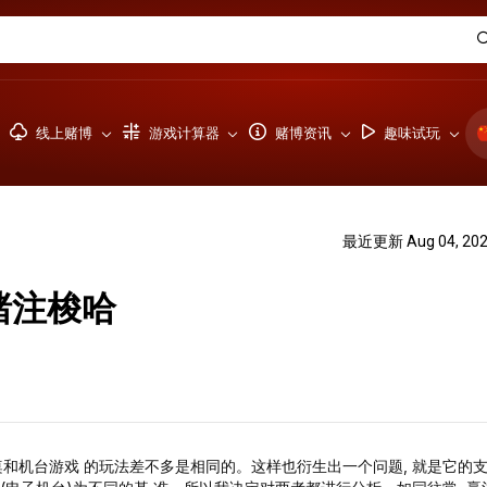
线上赌博
游戏计算器
赌博资讯
趣味试玩
最近更新 Aug 04, 20
倍赌注梭哈
它在赌桌和机台游戏 的玩法差不多是相同的。这样也衍⽣出⼀个问题, 就是它的