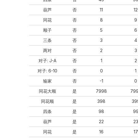
葫芦
否
11
12
同花
否
8
9
顺⼦
否
5
6
三条
否
3
4
两对
否
2
3
对⼦: J-A
否
1
2
对⼦: 6-10
否
0
1
输家
否
-1
0
同花⼤顺
是
7998
79
同花顺
是
398
39
四条
是
98
9
葫芦
是
22
2
同花
是
16
17