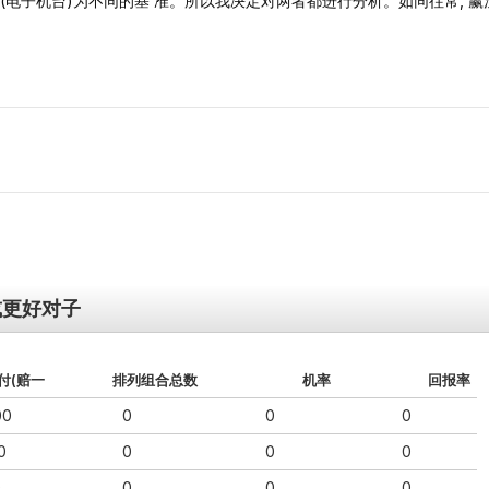
e赔⼀」(电⼦机台)为不同的基 准。所以我决定对两者都进⾏分析。如同往常, 赢
s或更好对⼦
付(赔⼀
排列组合总数
机率
回报率
00
0
0
0
0
0
0
0
0
0
0
0