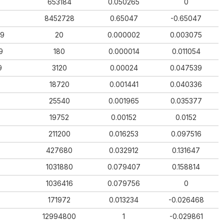
653184
0.050265
0
8452728
0.65047
-0.65047
99
20
0.000002
0.003075
9
180
0.000014
0.011054
9
3120
0.00024
0.047539
9
18720
0.001441
0.040336
25540
0.001965
0.035377
19752
0.00152
0.0152
211200
0.016253
0.097516
427680
0.032912
0.131647
1031880
0.079407
0.158814
1036416
0.079756
0
171972
0.013234
-0.026468
12994800
1
-0.029861