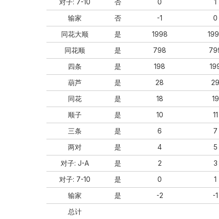
对⼦: 7-10
否
0
1
输家
否
-1
0
同花⼤顺
是
1998
19
同花顺
是
798
79
四条
是
198
19
葫芦
是
28
2
同花
是
18
19
顺⼦
是
10
11
三条
是
6
7
两对
是
4
5
对⼦: J-A
是
2
3
对⼦: 7-10
是
0
1
输家
是
-2
-1
总计