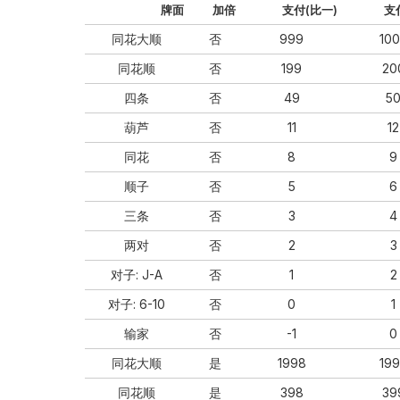
牌⾯
加倍
⽀付(⽐⼀)
⽀
同花⼤顺
否
999
10
同花顺
否
199
20
四条
否
49
5
葫芦
否
11
12
同花
否
8
9
顺⼦
否
5
6
三条
否
3
4
两对
否
2
3
对⼦: J-A
否
1
2
对⼦: 6-10
否
0
1
输家
否
-1
0
同花⼤顺
是
1998
19
同花顺
是
398
39