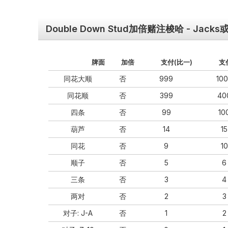
Double Down Stud加倍赌注梭哈 - Jack
牌⾯
加倍
⽀付(⽐⼀)
⽀
同花⼤顺
否
999
10
同花顺
否
399
40
四条
否
99
10
葫芦
否
14
15
同花
否
9
10
顺⼦
否
5
6
三条
否
3
4
两对
否
2
3
对⼦: J-A
否
1
2