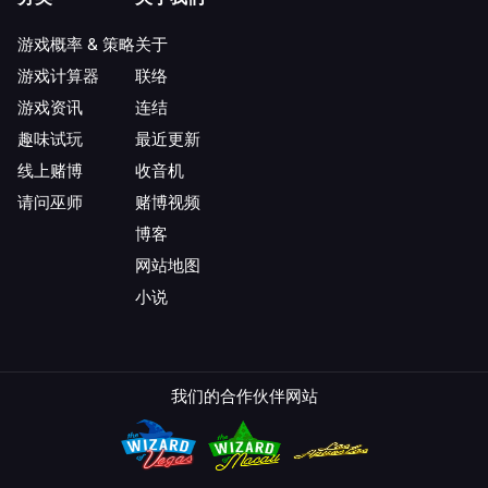
游戏概率 & 策略
关于
游戏计算器
联络
游戏资讯
连结
趣味试玩
最近更新
线上赌博
收音机
请问巫师
赌博视频
博客
网站地图
小说
我们的合作伙伴网站