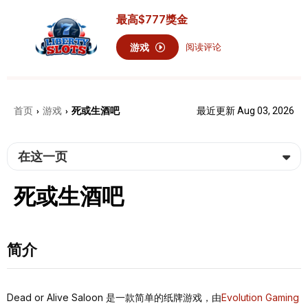
最高
$777
獎金
游戏
阅读评论
首页
游戏
死或生酒吧
最近更新 Aug 03, 2026
›
›
在这一页
死或生酒吧
简介
Dead or Alive Saloon 是一款简单的纸牌游戏，由
Evolution Gaming