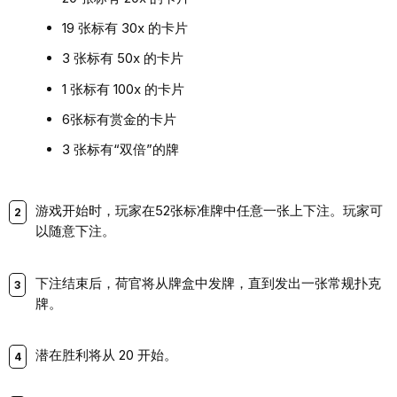
19 张标有 30x 的卡片
3 张标有 50x 的卡片
1 张标有 100x 的卡片
6张标有赏金的卡片
3 张标有“双倍”的牌
游戏开始时，玩家在52张标准牌中任意一张上下注。玩家可
以随意下注。
下注结束后，荷官将从牌盒中发牌，直到发出一张常规扑克
牌。
潜在胜利将从 20 开始。