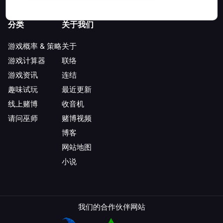
分类
关于我们
游戏概率 & 策略
关于
游戏计算器
联络
游戏资讯
连结
趣味试玩
最近更新
线上赌博
收音机
请问巫师
赌博视频
博客
网站地图
小说
我们的合作伙伴网站