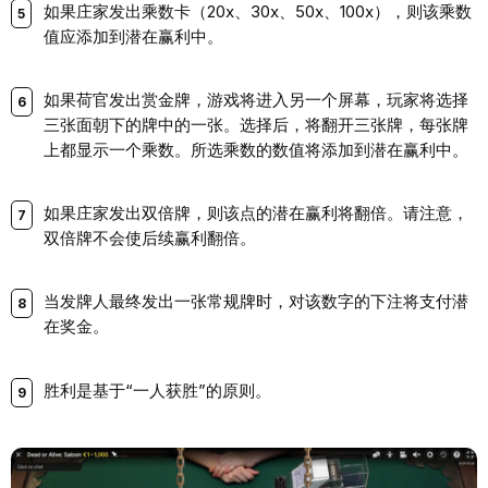
如果庄家发出乘数卡（20x、30x、50x、100x），则该乘数
值应添加到潜在赢利中。
如果荷官发出赏金牌，游戏将进入另一个屏幕，玩家将选择
三张面朝下的牌中的一张。选择后，将翻开三张牌，每张牌
上都显示一个乘数。所选乘数的数值将添加到潜在赢利中。
如果庄家发出双倍牌，则该点的潜在赢利将翻倍。请注意，
双倍牌不会使后续赢利翻倍。
当发牌人最终发出一张常规牌时，对该数字的下注将支付潜
在奖金。
胜利是基于“一人获胜”的原则。