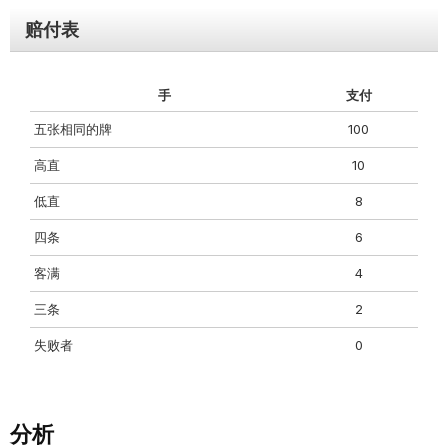
赔付表
手
支付
五张相同的牌
100
高直
10
低直
8
四条
6
客满
4
三条
2
失败者
0
分析