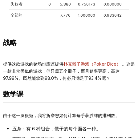
失败者
0
5,880
0.756173
0.000000
全部的
7,776
1.000000
0.933642
战略
提供这款游戏的赌场也应该提供
扑克骰子游戏（Poker Dice）
。这是
一款非常类似的游戏，但只需五个骰子，而且赔率更高，高达
97.99%。既然能拿到98.0%，何必只满足于93.4%呢？
数学课
由于这一页很短，我将折磨您如何计算每手获胜牌的排列数。
五条：有 6 种组合，骰子的每个面各一种。