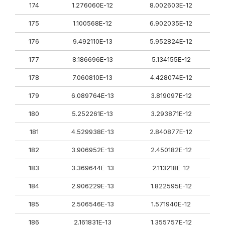
174
1.276060E-12
8.002603E-12
175
1.100568E-12
6.902035E-12
176
9.492110E-13
5.952824E-12
177
8.186696E-13
5.134155E-12
178
7.060810E-13
4.428074E-12
179
6.089764E-13
3.819097E-12
180
5.252261E-13
3.293871E-12
181
4.529938E-13
2.840877E-12
182
3.906952E-13
2.450182E-12
183
3.369644E-13
2.113218E-12
184
2.906229E-13
1.822595E-12
185
2.506546E-13
1.571940E-12
186
2.161831E-13
1.355757E-12