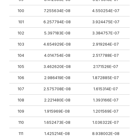
100
7.255634E-08
4.550254E-07
101
6.257794E-08
3.924475E-07
102
5.397183E-08
3.384757E-07
103
4.654929E-08
2.919264E-07
104
4.014754E-08
2.517788E-07
105
3.462620E-08
2.171526E-07
106
2.986419E-08
1.872885E-07
107
2.575708E-08
1.615314E-07
108
2.221480E-08
1.393166E-07
109
1.915969E-08
1.201569E-07
110
1.652473E-08
1.036322E-07
111
1.425214E-08
8.938002E-08