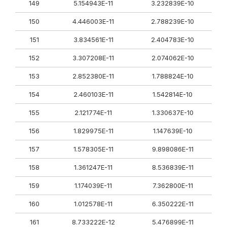
149
5.154943E-11
3.232839E-10
150
4.446003E-11
2.788239E-10
151
3.834561E-11
2.404783E-10
152
3.307208E-11
2.074062E-10
153
2.852380E-11
1.788824E-10
154
2.460103E-11
1.542814E-10
155
2.121774E-11
1.330637E-10
156
1.829975E-11
1.147639E-10
157
1.578305E-11
9.898086E-11
158
1.361247E-11
8.536839E-11
159
1.174039E-11
7.362800E-11
160
1.012578E-11
6.350222E-11
161
8.733222E-12
5.476899E-11