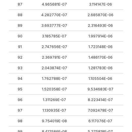
87
4.965681E-07
3.114147E-06
88
4.282770E-07
2.685870E-06
89
3.693777E-07
2.316493E-06
90
3.185785E-07
1.997914E-06
91
2.747656E-07
1.723148E-06
92
2.369781E-07
1.486170E-06
93
2.043874E-07
1.281783E-06
94
1.762788E-07
1.105504E-06
95
1.520358E-07
9.534683E-07
96
1.311269E-07
8.223414E-07
97
1.130935E-07
7.092478E-07
98
9.754019E-08
6.117076E-07
99
8.412586E-08
5.275818E-07