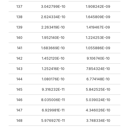
137
3.042799E-10
1.908242E-09
138
2.624334E-10
1.645809E-09
139
2.263419E-10
1.419467E-09
140
1.952140E-10
1.224253E-09
141
1.683669E-10
1.055886E-09
142
1.452120E-10
9.106740E-10
143
1.252416E-10
7.854324E-10
144
1.080176E-10
6.774148E-10
145
9.316232E-11
5.842525E-10
146
8.035006E-11
5.039024E-10
147
6.929981E-11
4.346026E-10
148
5.976927E-11
3.748334E-10