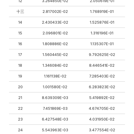
12
3.264850E-02
2.050619E-01
十三
2.817002E-02
1.768919E-01
14
2.430433E-02
1.525876E-01
15
2.096801E-02
1.316196E-01
16
1.808886E-02
1.135307E-01
17
1.560445E-02
9.792625E-02
18
1.346084E-02
8.446541E-02
19
1.161138E-02
7.285403E-02
20
1.001580E-02
6.283823E-02
21
8.639309E-03
5.419892E-02
22
7.451869E-03
4.674705E-02
23
6.427548E-03
4.031950E-02
24
5.543963E-03
3.477554E-02