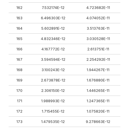
162
7.532174E-12
4.723682E-11
163
6.496303E-12
4.074052E-11
164
5.602891E-12
3.513763E-11
165
4.832346E-12
3.030528E-11
166
4.167772E-12
2.613751E-11
167
3.594594E-12
2.254292E-11
168
3.100243E-12
1.944267E-11
169
2.673878E-12
1.676880E-11
170
2.306150E-12
1.446265E-11
171
1.988993E-12
1.247365E-11
172
1.715455E-12
1.075820E-11
173
1.479535E-12
9.278663E-12