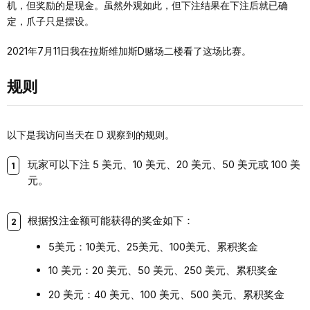
机，但奖励的是现金。虽然外观如此，但下注结果在下注后就已确
定，爪子只是摆设。
2021年7月11日我在拉斯维加斯D赌场二楼看了这场比赛。
规则
以下是我访问当天在 D 观察到的规则。
玩家可以下注 5 美元、10 美元、20 美元、50 美元或 100 美
元。
根据投注金额可能获得的奖金如下：
5美元：10美元、25美元、100美元、累积奖金
10 美元：20 美元、50 美元、250 美元、累积奖金
20 美元：40 美元、100 美元、500 美元、累积奖金