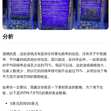
分析
遗憾的是，这款游戏没有提供任何量化赔率的信息。没有关于中奖频
率、平均赢利或其他任何信息。我只能说，在内华达州，一款新游戏
的平均回报率必须至少达到75%。我还可以说，这款游戏规模很大，
玩家人数很少，所以它的回报率很可能不会超过75%，从而拉动了每
平方英尺游戏空间的预期收益。
如果你一定要玩，我建议你留意一下累积奖金的数额。为了便于比
较，以下是2011年7月11日的累积奖金数额。
5美元到1000美元