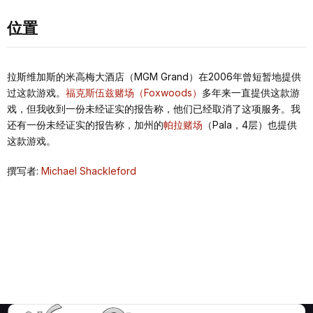
位置
拉斯维加斯的米高梅大酒店（MGM Grand）在2006年曾短暂地提供
过这款游戏。
福克斯伍兹赌场（Foxwoods）
多年来一直提供这款游
戏，但我收到一份未经证实的报告称，他们已经取消了这项服务。我
还有一份未经证实的报告称，加州的
帕拉赌场
（Pala，4层）也提供
这款游戏。
撰写者:
Michael Shackleford