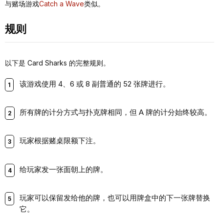
与赌场游戏
Catch a Wave
类似。
规则
以下是 Card Sharks 的完整规则。
该游戏使用 4、6 或 8 副普通的 52 张牌进行。
所有牌的计分方式与扑克牌相同，但 A 牌的计分始终较高。
玩家根据赌桌限额下注。
给玩家发一张面朝上的牌。
玩家可以保留发给他的牌，也可以用牌盒中的下一张牌替换
它。