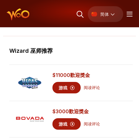
简体
Wizard 巫师推荐
$11000
歡迎獎金
游戏
阅读评论
$3000
歡迎獎金
游戏
阅读评论