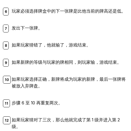
玩家必须选择牌盒中的下一张牌是比他当前的牌高还是低。
发出下一张牌。
如果玩家猜错了，他就输了，游戏结束。
如果新牌的等级与玩家的牌相同，则玩家输，游戏结束。
如果玩家选择正确，新牌将成为玩家的新牌，最后一张牌将
被放入弃牌盘。
步骤 6 至 10 再重复两次。
如果玩家猜对了三次，那么他就完成了第 1 级并进入第 2
级。