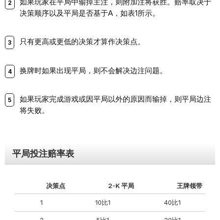
如果玩家在平局中输掉主注，则附加注将获胜。赔率取决于
决策顺序以及平局是否基于A，如表1所示。
只有更高或更低的决策才算作决策点。
换牌时如果出现平局，则不会解决边注问题。
如果玩家完成游戏或因平局以外的原因而输掉，则平局边注
将失败。
平局投注赔率表
决策点
2-K 平局
王牌领带
1
10比1
40比1
2
5比1
20比1