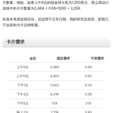
片数量。例如，如果上午9点的现金球大奖为1,200美元，那么我估计
游戏中的卡片数量为2,464 + 0.66×1200 = 3,256。
此表未考虑促销活动，但适用于正常日期。我的研究还发现，星期几
不会影响卡片总销售额。
卡片需求
会议
固定需求
可变需求
上午9点
2,464
0.66
上午11点
4,663
0.50
下午1点
7,043
0.35
下午3点
6,416
0.26
下午5点
754
3.15
晚上7点
7,718
0.85