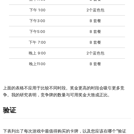
下午 1:00
2个蓝色包
下午3:00
B 套餐
下午5:00
B 套餐
下午 7:00
B 套餐
晚上 9:00
2个蓝色包
晚上11:00
B 套餐
上面的表格不应用于比较不同时段。奖金更高的时段会吸引更多竞
争。我的研究表明，竞争牌的数量与可用奖金大致成正比。
验证
下表列出了每次游戏中最值得购买的卡牌，以及您应该在哪个“验证