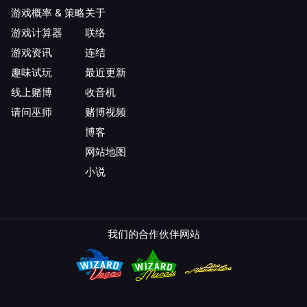
游戏概率 & 策略
关于
游戏计算器
联络
游戏资讯
连结
趣味试玩
最近更新
线上赌博
收音机
请问巫师
赌博视频
博客
网站地图
小说
我们的合作伙伴网站