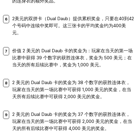
的连身衣的额外奖品。
2美元的双拼卡（Dual Daub）提供累积奖金，只要在40到42
个号码中连续中奖即可。这三张卡的平均奖金约为400美
元。
价值 2 美元的 Dual Daub 卡的奖金为：玩家在当天的第一场
比赛中获得 39 个数字的获胜连体衣，奖金为 500 美元；在
当天的所有后续比赛中，奖金为 1,000 美元。
2 美元的 Dual Daub 卡的奖金为 38 个数字的获胜连体衣，
玩家在当天的第一场比赛中可获得 1,000 美元的奖金，在当
天所有后续比赛中可获得 2,000 美元的奖金。
2 美元的 Dual Daub 卡的奖金为 37 个数字的获胜连体衣，
玩家在当天的第一场比赛中可获得 2,000 美元的奖金，在当
天的所有后续比赛中可获得 4,000 美元的奖金。