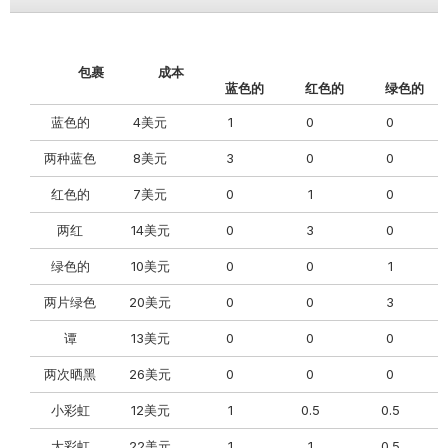
包裹
成本
蓝色的
红色的
绿色的
蓝色的
4美元
1
0
0
两种蓝色
8美元
3
0
0
红色的
7美元
0
1
0
两红
14美元
0
3
0
绿色的
10美元
0
0
1
两片绿色
20美元
0
0
3
谭
13美元
0
0
0
两次晒黑
26美元
0
0
0
小彩虹
12美元
1
0.5
0.5
大彩虹
22美元
1
1
0.5