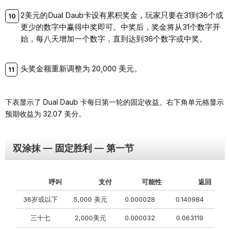
2美元的Dual Daub卡设有累积奖金，玩家只要在31到36个或
更少的数字中赢得中奖即可。中奖后，奖金将从31个数字开
始，每八天增加一个数字，直到达到36个数字或中奖。
头奖金额重新调整为 20,000 美元。
下表显示了 Dual Daub 卡每日第一轮的固定收益。右下角单元格显示
预期收益为 32.07 美分。
双涂抹 — 固定胜利 — 第一节
呼叫
支付
可能性
返回
36岁或以下
5,000 美元
0.000028
0.140984
三十七
2,000美元
0.000032
0.063119