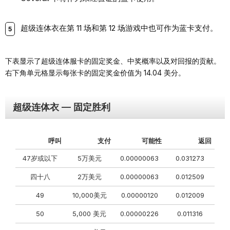
超级连体衣在第 11 场和第 12 场游戏中也可作为蓝卡支付。
下表显示了超级连体服卡的固定奖金、中奖概率以及对回报的贡献。
右下角单元格显示每张卡的固定奖金价值为 14.04 美分。
超级连体衣 — 固定胜利
呼叫
支付
可能性
返回
47岁或以下
5万美元
0.00000063
0.031273
四十八
2万美元
0.00000063
0.012509
49
10,000美元
0.00000120
0.012009
50
5,000 美元
0.00000226
0.011316