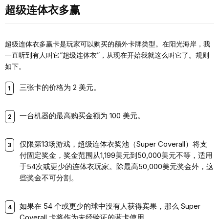
超级连体衣多赢
超级连体衣多赢卡是玩家可以购买的额外卡牌类型。在阳光海岸，我
一直听到有人叫它“超级连体衣”，从现在开始我就这么叫它了。规则
如下。
三张卡的价格为 2 美元。
一台机器的最高购买金额为 100 美元。
仅限第13场游戏，超级连体衣奖池（Super Coverall）将支
付固定奖金，奖金范围从1,199美元到50,000美元不等，适用
于54次或更少的连体衣玩家。除最高50,000美元奖金外，这
些奖金不可分割。
如果在 54 个或更少的球中没有人获得宾果，那么 Super
Coverall 卡将作为未经验证的蓝卡使用。