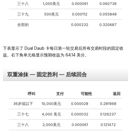
三十八
1,000美元
0.000061
0.060736
三十九
500美元
0.000112
0.055848
全部的
0.000232
0.320687
下表显示了 Dual Daub 卡每日第一轮交易后所有交易时段的固定收
益。右下角单元格显示预期收益为 64.14 美分。
双重涂抹 — 固定胜利 — 后续回合
呼叫
支付
可能性
返回
36岁或以下
10,000美元
0.000028
0.281968
三十七
4,000 美元
0.000032
0.126237
三十八
2,000美元
0.000061
0.121472