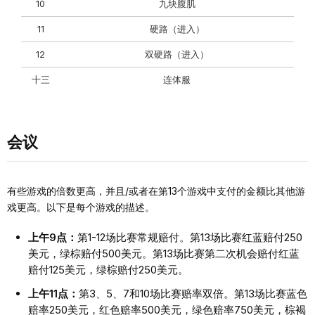
10
九块腹肌
11
硬路（进入）
12
双硬路（进入）
十三
连体服
会议
有些游戏的倍数更高，并且/或者在第13个游戏中支付的金额比其他游
戏更高。以下是每个游戏的描述。
上午9点：
第1-12场比赛常规赔付。第13场比赛红蓝赔付250
美元，绿棕赔付500美元。第13场比赛第二次机会赔付红蓝
赔付125美元，绿棕赔付250美元。
上午11点：
第3、5、7和10场比赛赔率双倍。第13场比赛蓝色
赔率250美元，红色赔率500美元，绿色赔率750美元，棕褐