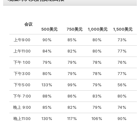
会议
500美元
750美元
1,000美元
1,500美元
2
上午9:00
90%
85%
80%
73%
上午11:00
84%
82%
80%
77%
下午 1:00
79%
79%
78%
76%
下午3:00
80%
79%
78%
77%
下午5:00
133%
99%
79%
56%
下午 7:00
88%
86%
83%
80%
晚上 9:00
85%
82%
79%
74%
晚上11:00
130%
117%
106%
90%