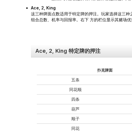
Ace, 2, King
这三种牌⾯点数适⽤于特定牌的押注。玩家选择这三种
组合总数、机率与回报率。右下 ⽅的栏位显⽰其赌场优势为
Ace, 2, King 特定牌的押注
扑克牌⾯
五条
同花顺
四条
葫芦
顺⼦
同花