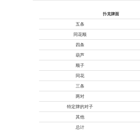
扑克牌⾯
五条
同花顺
四条
葫芦
顺⼦
同花
三条
两对
特定牌的对⼦
其他
总计