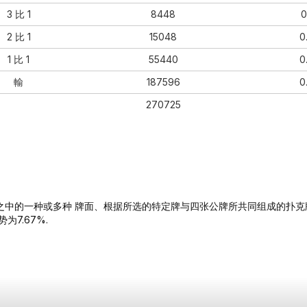
3 ⽐ 1
8448
0
2 ⽐ 1
15048
0
1 ⽐ 1
55440
0
輸
187596
0
270725
之中的⼀种或多种 牌⾯、根据所选的特定牌与四张公牌所共同组成的扑克
7.67%.