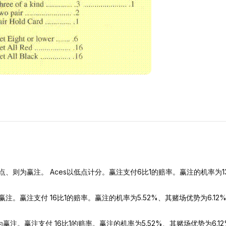
为赢注。 Aces以低点计分。赢注⽀付6⽐1的赔率。赢注的机率为13.2
注。赢注⽀付 16⽐1的赔率。赢注的机率为5.52%、其赌场优势为6.12%
为赢注。赢注⽀付 16⽐1的赔率。赢注的机率为5.52%、其赌场优势为6.12