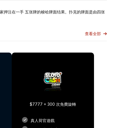
体改版、玩家押注在⼀⼿ 五张牌的梭哈牌⾯结果。扑克的牌⾯是由四张
查看全部
$7777 + 300 次免費旋轉
真人荷官遊戲