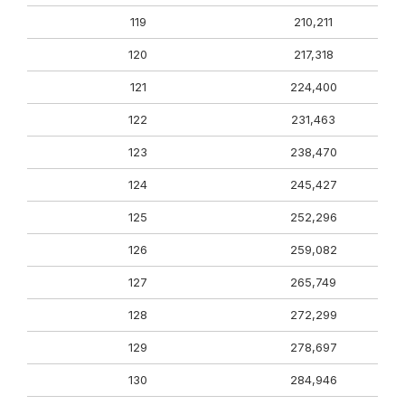
119
210,211
120
217,318
121
224,400
122
231,463
123
238,470
124
245,427
125
252,296
126
259,082
127
265,749
128
272,299
129
278,697
130
284,946