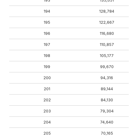
193
135,051
194
128,784
195
122,667
196
116,680
197
110,857
198
105,177
199
99,670
200
94,316
201
89,144
202
84,130
203
79,304
204
74,640
205
70,165