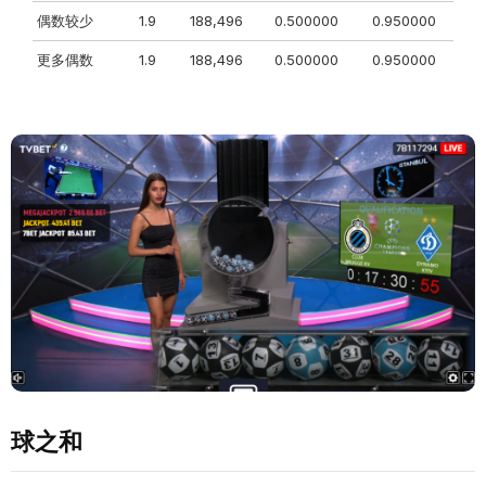
偶数较少
1.9
188,496
0.500000
0.950000
更多偶数
1.9
188,496
0.500000
0.950000
球之和