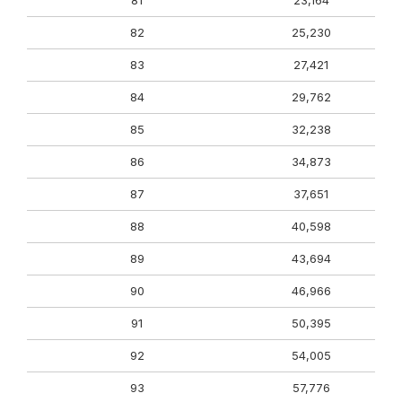
81
23,164
82
25,230
83
27,421
84
29,762
85
32,238
86
34,873
87
37,651
88
40,598
89
43,694
90
46,966
91
50,395
92
54,005
93
57,776