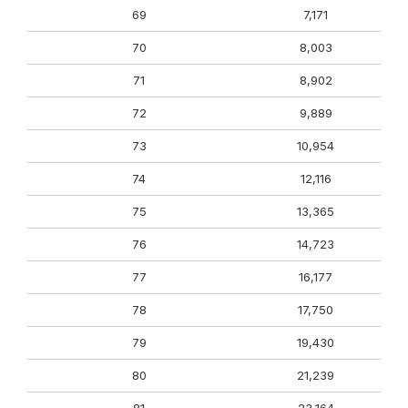
69
7,171
70
8,003
71
8,902
72
9,889
73
10,954
74
12,116
75
13,365
76
14,723
77
16,177
78
17,750
79
19,430
80
21,239