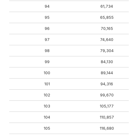
94
61,734
95
65,855
96
70,165
97
74,640
98
79,304
99
84,130
100
89,144
101
94,316
102
99,670
103
105,177
104
110,857
105
116,680