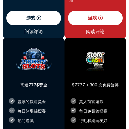
放
游戏
游戏
阅读评论
阅读评论
高達
777$
獎金
$7777 + 300 次免費旋轉
豐厚的歡迎獎金
真人荷官遊戲
每日賭場錦標賽
每日免費錦標賽
熱門遊戲
行動和桌面友好