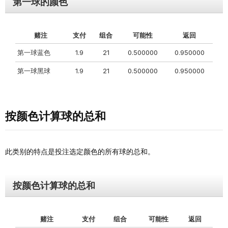
第一球的颜色
赌注
支付
组合
可能性
返回
第一球蓝色
1.9
21
0.500000
0.950000
第一球黑球
1.9
21
0.500000
0.950000
按颜色计算球的总和
此类别的特点是投注选定颜色的所有球的总和。
按颜色计算球的总和
赌注
支付
组合
可能性
返回