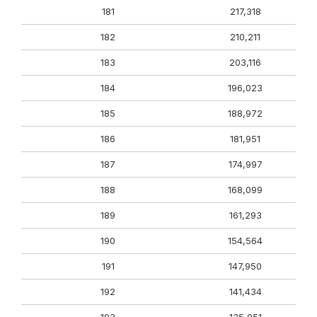
181
217,318
182
210,211
183
203,116
184
196,023
185
188,972
186
181,951
187
174,997
188
168,099
189
161,293
190
154,564
191
147,950
192
141,434