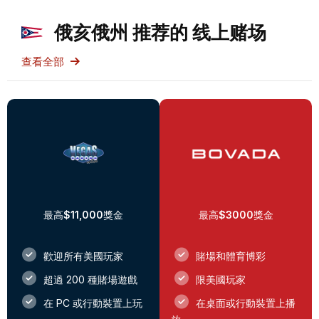
俄亥俄州 推荐的 线上赌场
查看全部
最高
$11,000
獎金
最高
$3000
獎金
歡迎所有美國玩家
賭場和體育博彩
超過 200 種賭場遊戲
限美國玩家
在 PC 或行動裝置上玩
在桌面或行動裝置上播