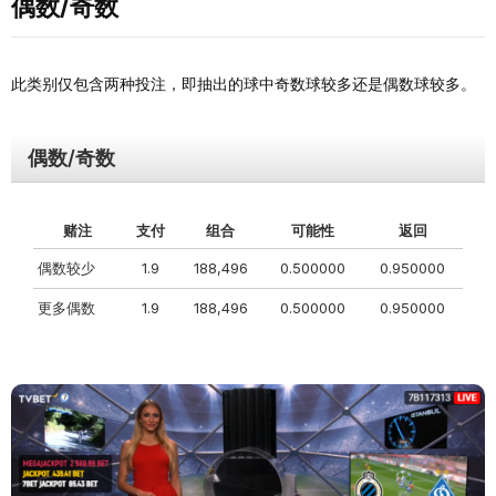
偶数/奇数
此类别仅包含两种投注，即抽出的球中奇数球较多还是偶数球较多。
偶数/奇数
赌注
支付
组合
可能性
返回
偶数较少
1.9
188,496
0.500000
0.950000
更多偶数
1.9
188,496
0.500000
0.950000