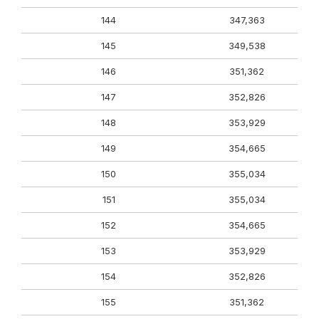
144
347,363
145
349,538
146
351,362
147
352,826
148
353,929
149
354,665
150
355,034
151
355,034
152
354,665
153
353,929
154
352,826
155
351,362