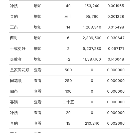
冲洗
增加
40
153,240
0.001965
直的
增加
三十
95,760
0.001228
0
三条
增加
14
1,208,340
0.015498
两对
增加
6
2,389,500
0.030647
十或更好
增加
2
5,237,280
0.067171
失败者
增加
-2
11,387,160
0.146048
-
皇家同花顺
查看
500
0
0.000000
0
同花顺
查看
250
0
0.000000
0
四条
查看
100
0
0.000000
0
客满
查看
二十五
0
0.000000
0
冲洗
查看
20
0
0.000000
0
直的
查看
15
210,240
0.002696
0