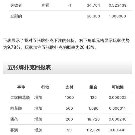
失败者
查看
-1
34,704
0.523439
-
全部的
66,300
1.000000
下表展示了我对五张牌扑克下注的分析。右下角单元格显示玩家优势
为9.78%。玩家加注五张牌扑克的概率为26.43%。
五张牌扑克回报表
事件
行动
支付
组合
可能性
皇家同花顺
增加
1000
120
0.000002
同花顺
增加
500
1,080
0.000014
0
四条
增加
200
18,720
0.000240
客满
增加
50
112,320
0.001441
0