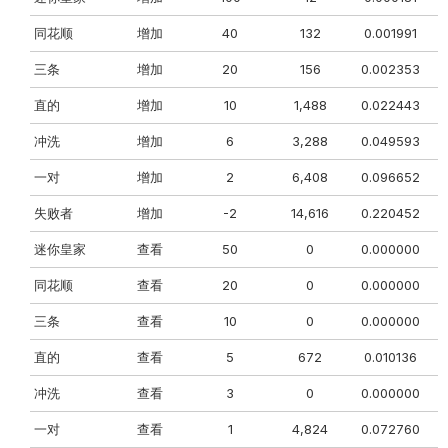
同花顺
增加
40
132
0.001991
0
三条
增加
20
156
0.002353
0
直的
增加
10
1,488
0.022443
0
冲洗
增加
6
3,288
0.049593
0
一对
增加
2
6,408
0.096652
失败者
增加
-2
14,616
0.220452
-
迷你皇家
查看
50
0
0.000000
0
同花顺
查看
20
0
0.000000
0
三条
查看
10
0
0.000000
0
直的
查看
5
672
0.010136
0
冲洗
查看
3
0
0.000000
0
一对
查看
1
4,824
0.072760
0