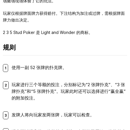
场赌场现场体验了它的玩法。
玩家仅根据牌面牌力获得赔付。下注结构为加注或过牌，需根据牌面
牌力做出决定。
2 3 5 Stud Poker 是 Light and Wonder 的商标。
规则
使用一副 52 张牌的扑克牌。
玩家进行三个等额的投注，分别标记为“2 张牌扑克”、“3 张
牌扑克”和“5 张牌扑克”。玩家此时还可以选择进行“赢全赢”
的附加投注。
发牌人将向玩家发两张牌，玩家可以检查。