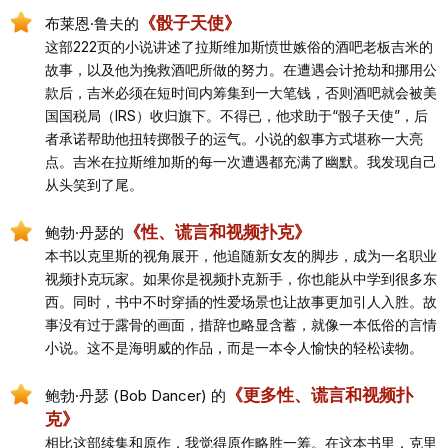
《骰子天使》
布莱恩·鲁夫的
这部222页的小说讲述了拉斯维加斯愤世嫉俗的酒吧老板吉米的
故事，以及他为挽救酒吧所做的努力。在遭遇会计抢劫和挪用公
款后，吉米必须在短时间内筹集到一大笔钱，否则酒吧就会被美
国国税局（IRS）收归旗下。不得已，他求助于“骰子天使”，后
者承诺帮助他扭转掷骰子的运气。小说的叙事方式堪称一大亮
点。吉米在拉斯维加斯的每一次遭遇都充满了幽默。我发现自己
从头笑到了尾。
《性、谎言和视频扑克》
鲍勃·丹瑟的
本书以克里斯的视角展开，他追随新女友的脚步，成为一名职业
视频扑克玩家。如果你是视频扑克新手，你也能从中学到很多东
西。同时，书中不时穿插的性爱场景也让故事更加引人入胜。故
事没有过于露骨的画面，措辞也略显含蓄，就像一本低俗的言情
小说。这不是海明威的作品，而是一本令人愉快的轻松读物。
《更多性、谎言和视频扑
鲍勃·丹瑟 (Bob Dancer) 的
克》
相比这部续集和原作，我觉得原作略胜一筹。在这本书里，克里