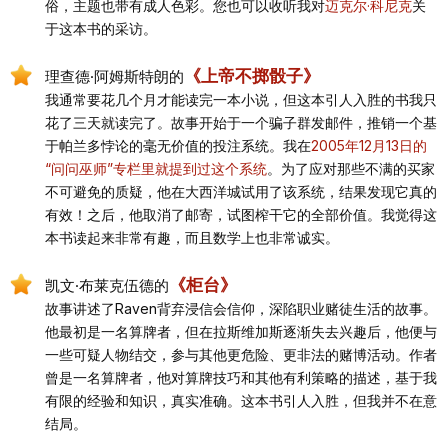
俗，主题也带有成人色彩。您也可以收听我对
迈克尔·科尼克
关
于这本书的采访。
《上帝不掷骰子》
理查德·阿姆斯特朗的
我通常要花几个月才能读完一本小说，但这本引人入胜的书我只
花了三天就读完了。故事开始于一个骗子群发邮件，推销一个基
于帕兰多悖论的毫无价值的投注系统。我在
2005年12月13日的
“问问巫师”专栏里就提到过这个系统
。为了应对那些不满的买家
不可避免的质疑，他在大西洋城试用了该系统，结果发现它真的
有效！之后，他取消了邮寄，试图榨干它的全部价值。我觉得这
本书读起来非常有趣，而且数学上也非常诚实。
《柜台》
凯文·布莱克伍德的
故事讲述了Raven背弃浸信会信仰，深陷职业赌徒生活的故事。
他最初是一名算牌者，但在拉斯维加斯逐渐失去兴趣后，他便与
一些可疑人物结交，参与其他更危险、更非法的赌博活动。作者
曾是一名算牌者，他对算牌技巧和其他有利策略的描述，基于我
有限的经验和知识，真实准确。这本书引人入胜，但我并不在意
结局。