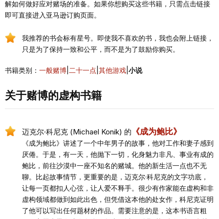
解如何做好应对赌场的准备。如果你想购买这些书籍，只需点击链接
即可直接进入亚马逊订购页面。
我推荐的书会标有星号。即使我不喜欢的书，我也会附上链接，
只是为了保持一致和公平，而不是为了鼓励你购买。
书籍类别：
一般赌博
|
二十一点
|
其他游戏
|
小说
关于赌博的虚构书籍
《成为鲍比》
迈克尔·科尼克 (Michael Konik) 的
《成为鲍比》讲述了一个中年男子的故事，他对工作和妻子感到
厌倦。于是，有一天，他抛下一切，化身魅力非凡、事业有成的
鲍比，前往沙漠中一座不知名的赌城。他的新生活一点也不无
聊。比起故事情节，更重要的是，迈克尔·科尼克的文字功底，
让每一页都扣人心弦，让人爱不释手。很少有作家能在虚构和非
虚构领域都做到如此出色，但凭借这本他的处女作，科尼克证明
了他可以写出任何题材的作品。需要注意的是，这本书语言粗