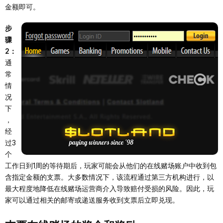
金额即可。
步
骤
2：
通
常
情
况
下
，
经
过3
个
工作日到1周的等待期后，玩家可能会从他们的在线赌场账户中收到包
含指定金额的支票。大多数情况下，该流程通过第三方机构进行，以
最大程度地降低在线赌场运营商介入导致赔付受损的风险。因此，玩
家可以通过相关的邮寄或递送服务收到支票后立即兑现。