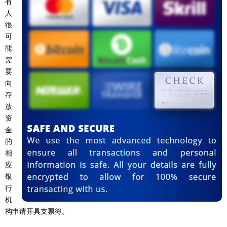
有
人
很
可
能
需
要
向
存
放
资
金
的
相
应
银
行
机
构申请开具支票簿。