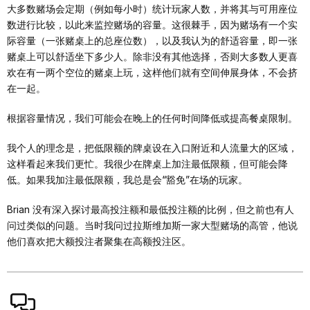
大多数赌场会定期（例如每小时）统计玩家人数，并将其与可用座位
数进行比较，以此来监控赌场的容量。这很棘手，因为赌场有一个实
际容量（一张赌桌上的总座位数），以及我认为的舒适容量，即一张
赌桌上可以舒适坐下多少人。除非没有其他选择，否则大多数人更喜
欢在有一两个空位的赌桌上玩，这样他们就有空间伸展身体，不会挤
在一起。
根据容量情况，我们可能会在晚上的任何时间降低或提高餐桌限制。
我个人的理念是，把低限额的牌桌设在入口附近和人流量大的区域，
这样看起来我们更忙。我很少在牌桌上加注最低限额，但可能会降
低。如果我加注最低限额，我总是会“豁免”在场的玩家。
Brian 没有深入探讨最高投注额和最低投注额的比例，但之前也有人
问过类似的问题。当时我问过拉斯维加斯一家大型赌场的高管，他说
他们喜欢把大额投注者聚集在高额投注区。