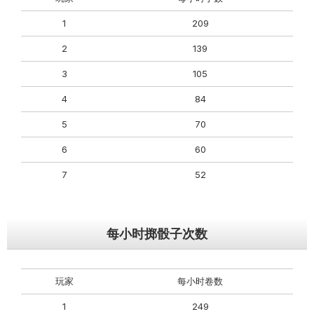
1
209
2
139
3
105
4
84
5
70
6
60
7
52
每小时掷骰子次数
玩家
每小时卷数
1
249