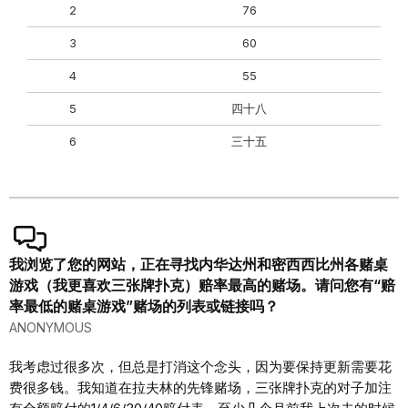
2
76
3
60
4
55
5
四十八
6
三十五
我浏览了您的网站，正在寻找内华达州和密西西比州各赌桌
游戏（我更喜欢三张牌扑克）赔率最高的赌场。请问您有“赔
率最低的赌桌游戏”赌场的列表或链接吗？
ANONYMOUS
我考虑过很多次，但总是打消这个念头，因为要保持更新需要花
费很多钱。我知道在拉夫林的先锋赌场，三张牌扑克的对子加注