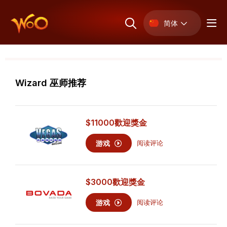
简体
Wizard 巫师推荐
$11000
歡迎獎金
游戏
阅读评论
$3000
歡迎獎金
游戏
阅读评论