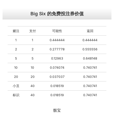
Big Six 的免费投注券价值
赌注
支付
可能性
返回
1
1
0.444444
0.444444
2
2
0.277778
0.555556
5
5
0.12963
0.648148
10
10
0.074074
0.740741
20
20
0.037037
0.740741
小丑
40
0.018519
0.740741
标识
40
0.018519
0.740741
骰宝