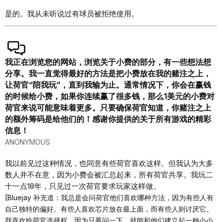
是的。我从未听说过有球员被拒绝使用。
我正在浏览您的网站，浏览关于小费的部分，有一些想法想
分享。我一直觉得最好的方法是把小费放在我的赌注之上，
让荷官“陪我玩”，直到我输为止。通常情况下，你会在赢钱
的时候给小费，如果你连续赢了很多钱，那么1美元的小费对
荷官来说可能意味着更多。只要确保荷官知道，你赌注之上
的额外筹码是给他们的！感谢你提供的关于所有游戏的精彩
信息！
ANONYMOUS
我以前见过这种情况，也同意有些荷官喜欢这样。但我认为大多
数人并不在意，因为小费会被汇总起来，所有荷官共享。我玩二
十一点18年，只见过一次荷官要求玩家这样做。
[Bluejay 补充道：我总是会问荷官他们喜欢哪种方法，因为有些人有
自己独特的偏好。有些人喜欢芯片放在最上面，而有些人则讨厌它。
我喜欢给荷官选择权，因为只要问一下，就能和他们建立起一种小小