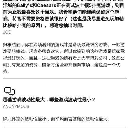
洋城的Bally's和Caesars正在测试波士顿5扑克游戏，到目
前为止我最喜欢这个游戏。我希望他们能继续保留这个游
戏。荷官不需要资格赛就很好了（这也是我尽量避免玩加勒
比梭哈扑克的原因）。感谢您抽出时间。
JOE
归根结底，你在赌场看到的游戏才是赌场最赚钱的游戏。一款游
戏要想赚钱，玩家必须喜欢它。所以你提到的这些游戏是玩家觉
得最好玩的。而且，这些游戏的所有者是大型博彩公司，这些公
司拥有充足的资源，能够将这些游戏推向市场，这也是一个优
势。
哪些游戏波动性最大，哪些游戏波动性最小？
ANONYMOUS
牌九扑克的波动性最小，而平均而言基诺的波动性最大。