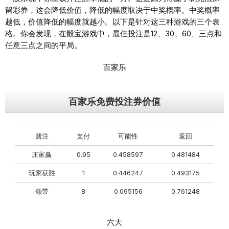
留彩券，这会降低价值，降低的幅度取决于中奖概率。中奖概率
越低，价值降低的幅度就越小。以下是针对这三种游戏的三个表
格。你会发现，在骰宝游戏中，最佳投注是12、30、60、三点和
任意三点之间的平局。
百家乐
百家乐免费投注券价值
赌注
支付
可能性
返回
庄家赢
0.95
0.458597
0.481484
玩家获胜
1
0.446247
0.493175
领带
8
0.095156
0.761248
六大