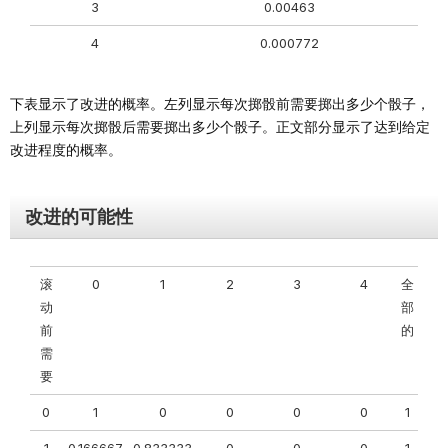
3
0.00463
4
0.000772
下表显示了改进的概率。左列显示每次掷骰前需要掷出多少个骰子，
上列显示每次掷骰后需要掷出多少个骰子。正文部分显示了达到给定
改进程度的概率。
改进的可能性
滚
0
1
2
3
4
全
动
部
前
的
需
要
0
1
0
0
0
0
1
1
0.166667
0.833333
0
0
0
1