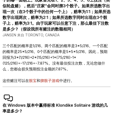
子的哪一面朝上。玩家首先在1、2、3、4、5、6上投注（类
似轮盘赌），然后“庄家”会同时掷3个骰子。如果所选数字出
现一次（在3个骰子中的任何一个上），赔率为1:1；如果所选
数字出现两次，赔率为2:1；如果所选数字同时出现在3个骰
子上，赔率为3:1。由于玩家可以任意下注，那么最佳下注数
是多少？（假设我所有赌注的数额相同）
JANSEN 来自 TORONTO, CANADA
三个匹配的概率是1/216。两个匹配的概率是3*5/216。一个匹配
的概率是25*5/216。0个匹配的概率是5*5*5/216。因此，预期
回报为3*(1/216)+2*(15/216)+1*(75/216)-1*
(125/216)=-17/216=-7.87%。没有最佳投注次数，无论您做什
么，您都会损失预期投注金额的7.87%。
这些赌注可以在
骰宝
和
掷骰子游戏
中进行。
在 Windows 版本中赢得标准 Klondike Solitaire 游戏的几
率是多少？