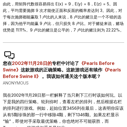
由此，用矩阵代数很容易得出 E(x) = 9，E(y) = 8，E(z) = 5。因
此，平均需要抛掷 9 次才能使正面和反面的概率差达到 3。因此，对
于每次抛掷都能赢取 1 卢比的人来说，8 卢比的赌注是一个不错的选
择，因为他平均能赢 9 卢比，但只损失 8 卢比。对于赌徒来说，赌场
优势是 11.11%。9 卢比的赌注是公平的，7 卢比的赌注则为 22.22%。
您在
2002年11月28日的
专栏中讨论了
《Pearls Before
Swine》
这款游戏的正确策略。这款游戏还有续作
《Pearls
Before Swine II》
。我该如何通关这个版本呢？
ANONYMOUS
我在2002年11月28日那一栏解释了当只剩下三行时该如何玩。以
下是我的四行策略。轮到你时，查看左栏的排列，然后根据右栏
的排列进行游戏。例如，起始位置3456列在最后，这表明你应该
从有5颗珍珠的那一行中移除4颗，剩下1346颗。如果左栏显示
“输”，即使对手采取最优策略，你也绝对不可能获胜，而