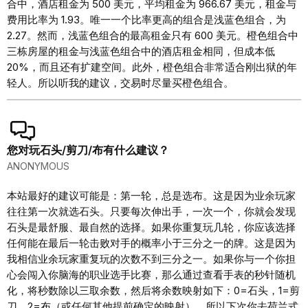
合中，酒店租金为 500 美元，平均租金为 966.67 美元，租金与
费用比率为 1.93。唯一一个比率更高的组合是浅蓝色组合，为
2.27。然而，浅蓝色组合的最高租金只有 600 美元。橙色组合中
三栋房屋的租金与浅蓝色组合中的酒店租金相同，但成本低
20%，而且还有扩建空间。此外，橙色组合非常适合刚出狱的年
轻人。所以听我的建议，交易时尽量买橙色组合。
您对玩石头/剪刀/布有什么建议？
ANONYMOUS
本站最好的建议可能是：第一轮，总是选布。这是因为业余玩家
往往第一次就选石头。只要每次伸出手，一次一个，你就会发现
石头是最舒服、最自然的选择。如果你重复玩几轮，你应该选择
任何能在最后一轮击败对手的概率小于三分之一的牌。这是因为
我相信业余玩家重复玩的次数不到三分之一。如果你与一个你担
心会闯入你脑海的职业选手比赛，那么通过查看手表的秒针随机
化，将秒数除以三取余数，然后将余数映射如下：0=石头，1=剪
刀，2=布（或任何其他提前确定的映射）。所以下次你去荷兰式