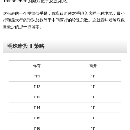
Transcience的游戏似乎总是如此。
这张表的一个规律似乎是，你应该迫使对手陷入这样一种境地：最小
行和最大行的珍珠总数等于中间两行的珍珠总数。这就意味着珍珠数
量最少的那一行留零。
明珠暗投 II 策略
你有
离开
1111
111
1112
111
1113
111
1114
111
1115
111
1116
111