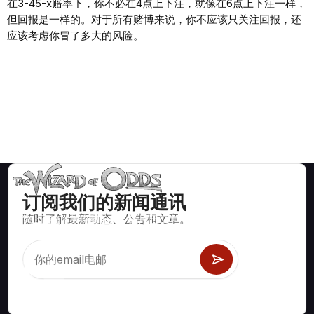
在3-45-x赔率下，你不必在4点上下注，就像在6点上下注一样，
但回报是一样的。对于所有赌博来说，你不应该只关注回报，还
应该考虑你冒了多大的风险。
订阅我们的新闻通讯
随时了解最新动态、公告和文章。
数学上正确的策略和信息，适用于二十一点、掷骰子、轮盘赌等
数百种可玩的赌场游戏。