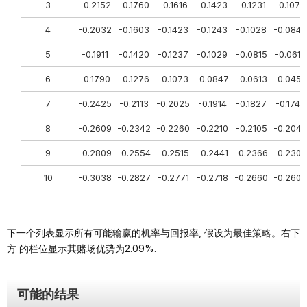
3
-0.2152
-0.1760
-0.1616
-0.1423
-0.1231
-0.1073
4
-0.2032
-0.1603
-0.1423
-0.1243
-0.1028
-0.0846
5
-0.1911
-0.1420
-0.1237
-0.1029
-0.0815
-0.0612
6
-0.1790
-0.1276
-0.1073
-0.0847
-0.0613
-0.0450
7
-0.2425
-0.2113
-0.2025
-0.1914
-0.1827
-0.1742
8
-0.2609
-0.2342
-0.2260
-0.2210
-0.2105
-0.2043
9
-0.2809
-0.2554
-0.2515
-0.2441
-0.2366
-0.2305
10
-0.3038
-0.2827
-0.2771
-0.2718
-0.2660
-0.2607
下⼀个列表显⽰所有可能输赢的机率与回报率, 假设为最佳策略。右下
⽅ 的栏位显⽰其赌场优势为2.09%.
可能的结果