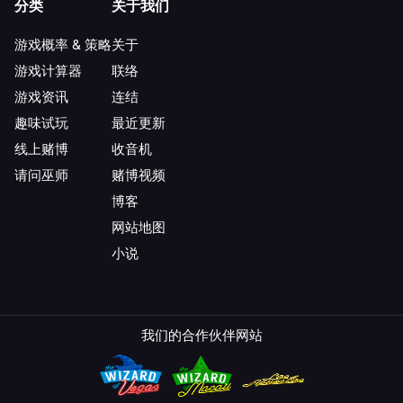
分类
关于我们
游戏概率 & 策略
关于
游戏计算器
联络
游戏资讯
连结
趣味试玩
最近更新
线上赌博
收音机
请问巫师
赌博视频
博客
网站地图
小说
我们的合作伙伴网站