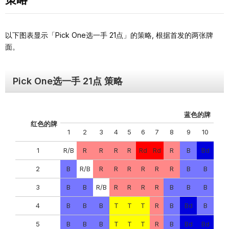
以下图表显⽰「Pick One选⼀⼿ 21点」的策略, 根据⾸发的两张牌
⾯。
Pick One选⼀⼿ 21点 策略
蓝⾊的牌
红⾊的牌
1
2
3
4
5
6
7
8
9
10
1
R/B
R
R
R
R
Rd
Rd
R
B
Bd
2
B
R/B
R
R
R
R
R
R
B
B
3
B
B
R/B
R
R
R
R
B
B
B
4
B
B
B
T
T
T
R
B
Bd
B
5
B
B
B
T
T
T
R
B
Bd
Bd