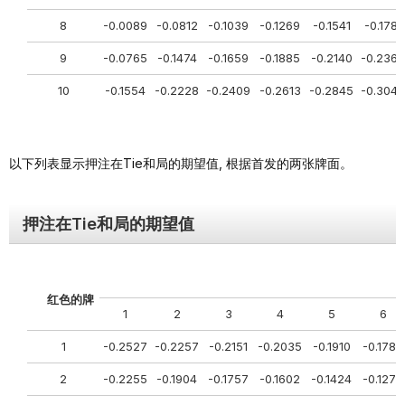
8
-0.0089
-0.0812
-0.1039
-0.1269
-0.1541
-0.1781
9
-0.0765
-0.1474
-0.1659
-0.1885
-0.2140
-0.2360
10
-0.1554
-0.2228
-0.2409
-0.2613
-0.2845
-0.3046
以下列表显⽰押注在Tie和局的期望值, 根据⾸发的两张牌⾯。
押注在Tie和局的期望值
红⾊的牌
1
2
3
4
5
6
1
-0.2527
-0.2257
-0.2151
-0.2035
-0.1910
-0.1788
2
-0.2255
-0.1904
-0.1757
-0.1602
-0.1424
-0.1276