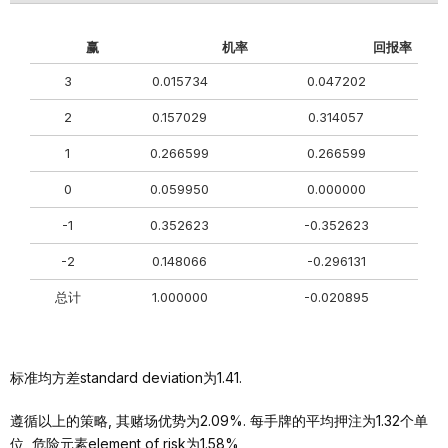
赢
机率
回报率
3
0.015734
0.047202
2
0.157029
0.314057
1
0.266599
0.266599
0
0.059950
0.000000
-1
0.352623
-0.352623
-2
0.148066
-0.296131
总计
1.000000
-0.020895
标准均⽅差standard deviation为1.41.
遵循以上的策略, 其赌场优势为2.09%. 每⼿牌的平均押注为1.32个单
位, 危险元素element of risk为1.58%