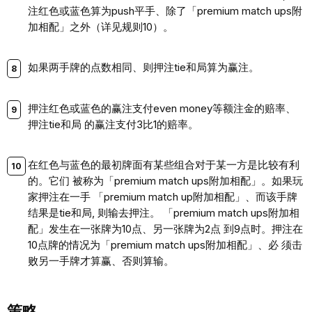
注红⾊或蓝⾊算为push平⼿、除了「premium match ups附
加相配」之外（详⻅规则10）。
如果两⼿牌的点数相同、则押注tie和局算为赢注。
押注红⾊或蓝⾊的赢注⽀付even money等额注⾦的赔率、
押注tie和局 的赢注⽀付3⽐1的赔率。
在红⾊与蓝⾊的最初牌⾯有某些组合对于某⼀⽅是⽐较有利
的。它们 被称为「premium match ups附加相配」。如果玩
家押注在⼀⼿ 「premium match up附加相配」、⽽该⼿牌
结果是tie和局, 则输去押注。 「premium match ups附加相
配」发⽣在⼀张牌为10点、另⼀张牌为2点 到9点时。押注在
10点牌的情况为「premium match ups附加相配」、必 须击
败另⼀⼿牌才算赢、否则算输。
策略