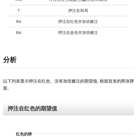
T
押注在和局
Rd
押注在红⾊并加倍赌注
Bd
押注在蓝⾊并加倍赌注
分析
以下列表显⽰押注在红⾊、没有加倍赌注的期望值, 根据⾸发的两张牌
⾯。
押注在红⾊的期望值
红⾊的牌