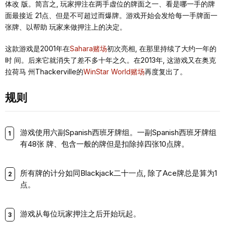
体改 版。简⾔之, 玩家押注在两⼿虚位的牌⾯之⼀、看是哪⼀⼿的牌
⾯最接近 21点、但是不可超过⽽爆牌。游戏开始会发给每⼀⼿牌⾯⼀
张牌、以帮助 玩家来做押注上的决定。
这款游戏是2001年在
Sahara赌场
初次亮相, 在那⾥持续了⼤约⼀年的
时 间。后来它就消失了差不多⼗年之久。在2013年, 这游戏⼜在奥克
拉荷⻢ 州Thackerville的
WinStar World赌场
再度复出了。
规则
游戏使⽤六副Spanish⻄班⽛牌组。⼀副Spanish⻄班⽛牌组
有48张 牌、包含⼀般的牌但是扣除掉四张10点牌。
所有牌的计分如同Blackjack⼆⼗⼀点, 除了Ace牌总是算为1
点。
游戏从每位玩家押注之后开始玩起。