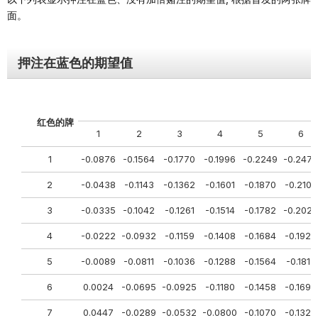
⾯。
押注在蓝⾊的期望值
红⾊的牌
1
2
3
4
5
6
1
-0.0876
-0.1564
-0.1770
-0.1996
-0.2249
-0.2477
2
-0.0438
-0.1143
-0.1362
-0.1601
-0.1870
-0.2109
3
-0.0335
-0.1042
-0.1261
-0.1514
-0.1782
-0.2022
4
-0.0222
-0.0932
-0.1159
-0.1408
-0.1684
-0.1926
5
-0.0089
-0.0811
-0.1036
-0.1288
-0.1564
-0.1813
6
0.0024
-0.0695
-0.0925
-0.1180
-0.1458
-0.1696
7
0.0447
-0.0289
-0.0532
-0.0800
-0.1070
-0.1329